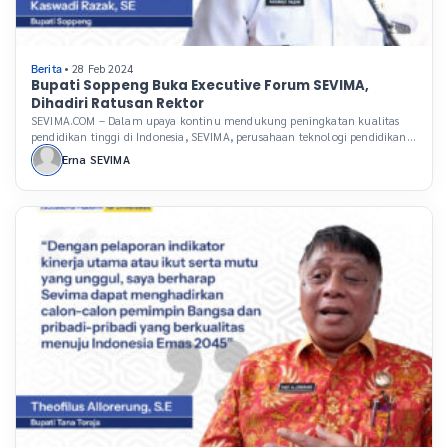
• 28 Feb 2024
Berita
Bupati Soppeng Buka Executive Forum SEVIMA,
Dihadiri Ratusan Rektor
SEVIMA.COM – Dalam upaya kontinu mendukung peningkatan kualitas
pendidikan tinggi di Indonesia, SEVIMA, perusahaan teknologi pendidikan
(Edutech) terkemuka, rutin menggelar Executive Forum, sebuah acara
Erna SEVIMA
tahunan yang telah menjadi ajang penting bagi para pemimpin perguruan
tinggi di Indonesia. Acara ini tidak hanya dihadiri oleh ratusan rektor dari
berbagai daerah tetapi juga oleh para pakar yang memberikan […]