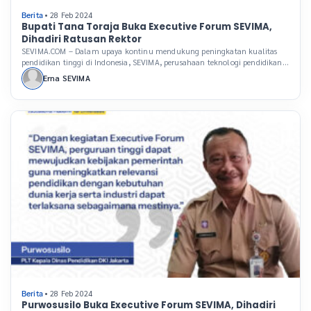
• 28 Feb 2024
Berita
Bupati Tana Toraja Buka Executive Forum SEVIMA,
Dihadiri Ratusan Rektor
SEVIMA.COM – Dalam upaya kontinu mendukung peningkatan kualitas
pendidikan tinggi di Indonesia, SEVIMA, perusahaan teknologi pendidikan
(Edutech) terkemuka, rutin menggelar Executive Forum, sebuah acara
Erna SEVIMA
tahunan yang telah menjadi ajang penting bagi para pemimpin perguruan
tinggi di Indonesia. Acara ini tidak hanya dihadiri oleh ratusan rektor dari
berbagai daerah tetapi juga oleh para pakar yang memberikan […]
• 28 Feb 2024
Berita
Purwosusilo Buka Executive Forum SEVIMA, Dihadiri