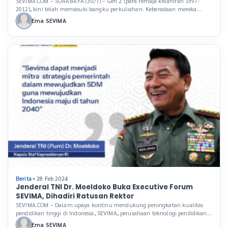
Forum SEVIMA
SEVIMA.COM – SURABAYA (30/7) – Gen Z (para remaja kelahiran 1997-
2012), kini telah memasuki bangku perkuliahan. Keberadaan mereka
menuntut perguruan tinggi untuk tidak hanya menyediakan fasilitas
Erna SEVIMA
pendidikan yang berkualitas, tetapi juga beradaptasi dengan kebutuhan
teknologi yang berkembang sangat cepat. Oleh karena itu, kampus perlu
melakukan transformasi digital dalam metode pengajaran hingga
infrastruktur agar dapat memenuhi […]
• 28 Feb 2024
Berita
Jenderal TNI Dr. Moeldoko Buka Executive Forum
SEVIMA, Dihadiri Ratusan Rektor
SEVIMA.COM – Dalam upaya kontinu mendukung peningkatan kualitas
pendidikan tinggi di Indonesia, SEVIMA, perusahaan teknologi pendidikan
(Edutech) terkemuka, rutin menggelar Executive Forum, sebuah acara
Erna SEVIMA