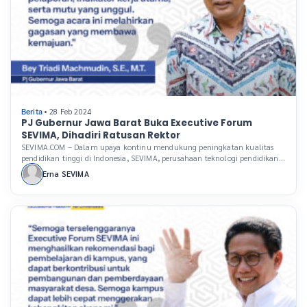
• 28 Feb 2024
Berita
PJ Gubernur Jawa Barat Buka Executive Forum
SEVIMA, Dihadiri Ratusan Rektor
SEVIMA.COM – Dalam upaya kontinu mendukung peningkatan kualitas
pendidikan tinggi di Indonesia, SEVIMA, perusahaan teknologi pendidikan
(Edutech) terkemuka, rutin menggelar Executive Forum, sebuah acara
Erna SEVIMA
tahunan yang telah menjadi ajang penting bagi para pemimpin perguruan
tinggi di Indonesia. Acara ini tidak hanya dihadiri oleh ratusan rektor dari
berbagai daerah tetapi juga oleh para pakar yang memberikan […]