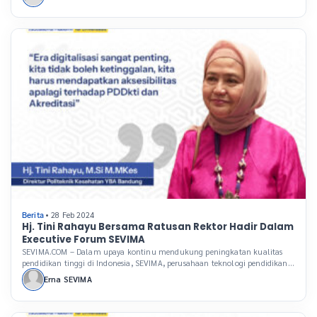
tahunan yang telah menjadi ajang penting bagi para pemimpin perguruan
tinggi di Indonesia. Acara ini tidak hanya dihadiri oleh ratusan rektor dari
berbagai daerah tetapi juga oleh para pakar yang memberikan […]
• 28 Feb 2024
Berita
Hj. Tini Rahayu Bersama Ratusan Rektor Hadir Dalam
Executive Forum SEVIMA
SEVIMA.COM – Dalam upaya kontinu mendukung peningkatan kualitas
pendidikan tinggi di Indonesia, SEVIMA, perusahaan teknologi pendidikan
(Edutech) terkemuka, rutin menggelar Executive Forum, sebuah acara
Erna SEVIMA
tahunan yang telah menjadi ajang penting bagi para pemimpin perguruan
tinggi di Indonesia. Acara ini tidak hanya dihadiri oleh ratusan rektor dari
berbagai daerah tetapi juga oleh para pakar yang memberikan […]