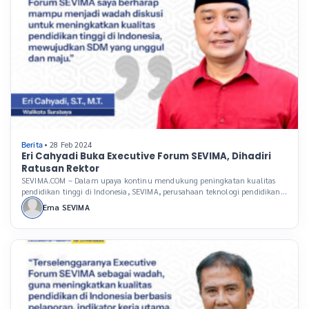
• 28 Feb 2024
Berita
Eri Cahyadi Buka Executive Forum SEVIMA, Dihadiri
Ratusan Rektor
SEVIMA.COM – Dalam upaya kontinu mendukung peningkatan kualitas
pendidikan tinggi di Indonesia, SEVIMA, perusahaan teknologi pendidikan
(Edutech) terkemuka, rutin menggelar Executive Forum, sebuah acara
Erna SEVIMA
tahunan yang telah menjadi ajang penting bagi para pemimpin perguruan
tinggi di Indonesia. Acara ini tidak hanya dihadiri oleh ratusan rektor dari
berbagai daerah tetapi juga oleh para pakar yang memberikan […]