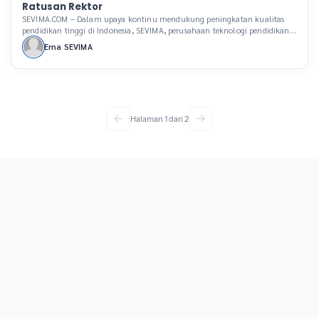
Ratusan Rektor
SEVIMA.COM – Dalam upaya kontinu mendukung peningkatan kualitas
pendidikan tinggi di Indonesia, SEVIMA, perusahaan teknologi pendidikan
(Edutech) terkemuka, rutin menggelar Executive Forum, sebuah acara
Erna SEVIMA
tahunan yang telah menjadi ajang penting bagi para pemimpin perguruan
tinggi di Indonesia. Acara ini tidak hanya dihadiri oleh ratusan rektor dari
berbagai daerah tetapi juga oleh para pakar yang memberikan […]