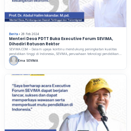
• 28 Feb 2024
Berita
Menteri Desa PDTT Buka Executive Forum SEVIMA,
Dihadiri Ratusan Rektor
SEVIMA.COM – Dalam upaya kontinu mendukung peningkatan kualitas
pendidikan tinggi di Indonesia, SEVIMA, perusahaan teknologi pendidikan
(Edutech) terkemuka, rutin menggelar Executive Forum, sebuah acara
Erna SEVIMA
tahunan yang telah menjadi ajang penting bagi para pemimpin perguruan
tinggi di Indonesia. Acara ini tidak hanya dihadiri oleh ratusan rektor dari
berbagai daerah tetapi juga oleh para pakar yang memberikan […]