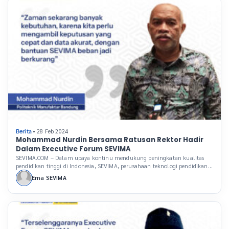
• 28 Feb 2024
Berita
Mohammad Nurdin Bersama Ratusan Rektor Hadir
Dalam Executive Forum SEVIMA
SEVIMA.COM – Dalam upaya kontinu mendukung peningkatan kualitas
pendidikan tinggi di Indonesia, SEVIMA, perusahaan teknologi pendidikan
(Edutech) terkemuka, rutin menggelar Executive Forum, sebuah acara
Erna SEVIMA
tahunan yang telah menjadi ajang penting bagi para pemimpin perguruan
tinggi di Indonesia. Acara ini tidak hanya dihadiri oleh ratusan rektor dari
berbagai daerah tetapi juga oleh para pakar yang memberikan […]