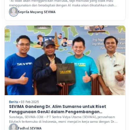
“AI tidak akan menggantikan manusia, tapi manusia yang tidak mau
menggunakan dan beradaptasi dengan AI maka akan dikalahkan oleh
manusia yang memanfaatkan AI,” hal ini diungkapkan Pakar SEVIMA
Seprila Mayang SEVIMA
sekaligus Vice President Association for Information Systems Indonesia
Chapter AISINDO Wahyudi Agustiono, M.Sc., Ph.D, dalam menjelaskan
bagaimana AI bisa membantu manusia di segala lini, tak terkecuali di […]
• 03 Feb 2025
Berita
SEVIMA Gandeng Dr. Alim Sumarno untuk Riset
Penggunaan GenAI dalam Pengembangan
Kurikulum Berbasis OBE
Surabaya, SEVIMA.COM – PT Sentra Vidya Utama (SEVIMA), perusahaan
Edutech terkemuka di Indonesia, resmi menjalin kerja sama dengan Dr.
Alim Sumarno, M.Pd., pakar Teknologi Pendidikan dari Universitas Negeri
Fadhol SEVIMA