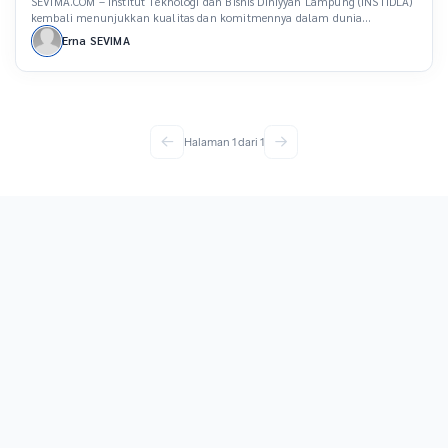
SEVIMA.COM – Institut Teknologi dan Bisnis Diniyyah Lampung (INSTIDLA)
kembali menunjukkan kualitas dan komitmennya dalam dunia
pendidikan tinggi dengan meraih dua penghargaan bergengsi dari
Erna SEVIMA
Lembaga Layanan Pendidikan Tinggi (LLDIKTI) Wilayah II. Penghargaan
tersebut diterima dalam acara Rapat Kerja Pimpinan Perguruan Tinggi
Swasta (PTS) yang diselenggarakan pada Sabtu, 7 September 2024, di
Ballroom Hotel Novotel Lampung. […]