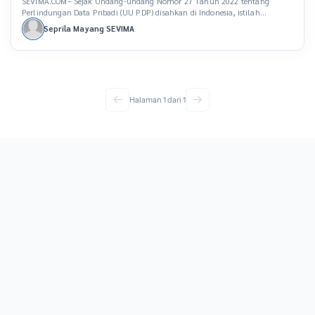
SEVIMA.COM– Sejak Undang-undang Nomor 27 Tahun 2022 tentang
Perlindungan Data Pribadi (UU PDP) disahkan di Indonesia, istilah
kedaulatan data menjadi fokus perhatian dalam berbagai diskusi.
Seprila Mayang SEVIMA
Meskipun semakin populer, masih banyak pihak yang keliru dalam
memahami konsep kedaulatan data. Pemahaman yang tepat sangat
penting untuk memastikan pengelolaan data dilakukan sesuai dengan
prinsip-prinsip yang berlaku. Dalam konteks […]