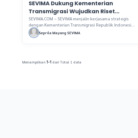
SEVIMA Dukung Kementerian
Transmigrasi Wujudkan Riset
Kolaboratif Nasional
SEVIMA.COM – SEVIMA menjalin kerjasama strategis
dengan Kementerian Transmigrasi Republik Indonesia
dalam mendukung Program Transmigrasi Patriot
Seprila Mayang SEVIMA
melalui sistem Litabmas (Penelitian dan Pengabdian
Masyarakat). Kolaborasi ini bukan sekadar inisiatif
belaka, melainkan bagian penting dari visi besar
pemerintahan Presiden Prabowo Subianto yang
tercermin dalam dua pilar utama Asta Cita. Program
Menampilkan
dari Total 1 data
1-1
Transmigrasi Patriot merupakan program unggulan
Kementerian Transmigrasi […]