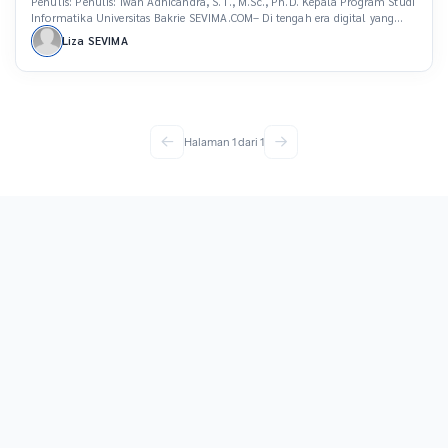
Penulis: Penulis: Iwan Adhicandra, S.T., M.Sc., Ph.D. Kepala Program Studi
Informatika Universitas Bakrie SEVIMA.COM– Di tengah era digital yang
berkembang pesat, digitalisasi kampus bukan lagi sebuah opsi, melainkan
Liza SEVIMA
kebutuhan yang harus dipenuhi oleh institusi pendidikan tinggi. Dengan
perkembangan teknologi seperti kecerdasan buatan (AI), big data, dan
Internet of Things (IoT), kampus memiliki peluang untuk bertransformasi
[…]