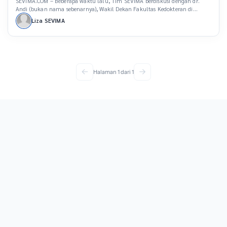
SEVIMA.COM – Beberapa waktu lalu, Tim SEVIMA berdiskusi dengan dr.
Andi (bukan nama sebenarnya), Wakil Dekan Fakultas Kedokteran di
Universitas ABC, ia bercerita bahwa setiap semester harus dihadapkan pada
Liza SEVIMA
tantangan yang sama, yaitu bagaimana memastikan seluruh mahasiswa
yang mengikuti program kepaniteraan klinik mendapatkan jadwal praktik
yang sesuai dengan kapasitas instansi kesehatan yang terbatas? Andi
masih […]