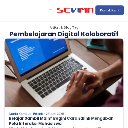
Kontak Kami
Artikel & Blog Tag
Pembelajaran Digital Kolaboratif
• 25 Jun 2025
Dunia Kampus
|
Edlink
Belajar Sambil Main? Begini Cara Edlink Mengubah
Pola Interaksi Mahasiswa