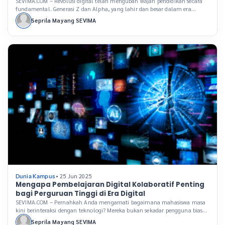
SEVIMA.COM – Revolusi digital telah mengubah wajah pendidikan secara
fundamental. Generasi Z dan Alpha, yang lahir dan besar dalam era
digital, memiliki cara belajar yang jauh berbeda dari generasi
Seprila Mayang SEVIMA
pendahulunya. Mereka tidak hanya menguasai teknologi dengan intuitif,
tetapi juga mengharapkan pengalaman pembelajaran yang interaktif,
dinamis, dan menyenangkan. Pertanyaan kritisnya, bagaimana institusi
pendidikan dapat mempertahankan relevansi […]
• 25 Jun 2025
Dunia Kampus
Mengapa Pembelajaran Digital Kolaboratif Penting
bagi Perguruan Tinggi di Era Digital
SEVIMA.COM – Pernahkah Anda mengamati bagaimana mahasiswa masa
kini berinteraksi dengan teknologi? Mereka bukan sekadar pengguna biasa,
namun mereka adalah digital natives yang tumbuh bersama smartphone,
Seprila Mayang SEVIMA