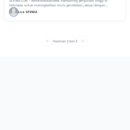
SEVIMA.COM – Kemendikbudristek mendorong perguruan tinggi di
Indonesia untuk meningkatkan mutu pendidikan, sesuai dengan
ketentuan yang diatur dalam Permendikbudristek No. 53 Tahun 2023.
Liza SEVIMA
Melalui Sistem Penjaminan Mutu Eksternal (SPME) dan Sistem
Penjaminan Mutu Internal (SPMI), perguruan tinggi diharapkan mampu
meningkatkan standar mutu internal yang mencakup tenaga
kependidikan hingga lulusan. Namun, seringkali perguruan tinggi
mengalami kebingungan […]