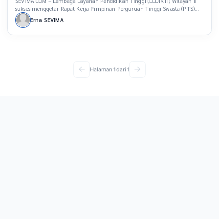
SEVIMA.COM – Lembaga Layanan Pendidikan Tinggi (LLDIKTI) Wilayah II
sukses menggelar Rapat Kerja Pimpinan Perguruan Tinggi Swasta (PTS)
bertema “Kolaborasi dan Inovasi untuk Meningkatkan Mutu dan Daya
Erna SEVIMA
Saing Global”. Kegiatan ini berlangsung selama dua hari, 6-7 September
2024, di Hotel Novotel, Bandar Lampung. Ketua Sekolah Tinggi Ilmu
Kesehatan (STIKes) Tri Mandiri Sakti (TMS) Bengkulu, Effendi […]