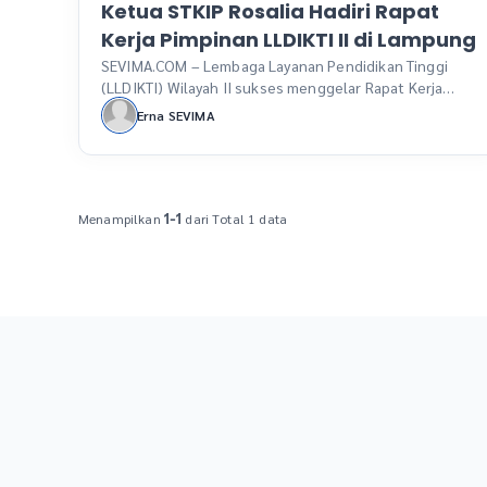
Ketua STKIP Rosalia Hadiri Rapat
Kerja Pimpinan LLDIKTI II di Lampung
SEVIMA.COM – Lembaga Layanan Pendidikan Tinggi
(LLDIKTI) Wilayah II sukses menggelar Rapat Kerja
Pimpinan Perguruan Tinggi Swasta (PTS) bertema
Erna SEVIMA
“Kolaborasi dan Inovasi untuk Meningkatkan Mutu
dan Daya Saing Global”. Kegiatan ini berlangsung
selama dua hari, 6-7 September 2024, di Hotel
Novotel, Bandar Lampung. Ketua Sekolah Tinggi
Keguruan dan Ilmu Pendidikan (STKIP) Rosalia
Menampilkan
dari Total 1 data
1-1
Lampung Dr H […]