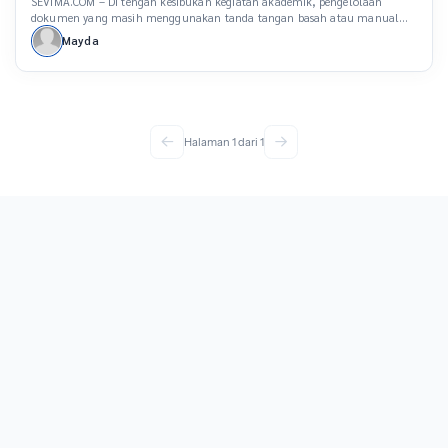
SEVIMA.COM – Di tengah kesibukan kegiatan akademik, pengelolaan
dokumen yang masih menggunakan tanda tangan basah atau manual
sering kali menjadi mimpi buruk bagi administrator perguruan tinggi.
Mayda
Administrator kerap menghadapi proses pengurusan dokumen yang rumit;
mencetak, mencari tanda tangan, memindai, hingga menyimpan ratusan
dokumen secara fisik. Terlebih lagi, tantangan semakin berat ketika
keamanan dokumen dapat dipertaruhkan. […]