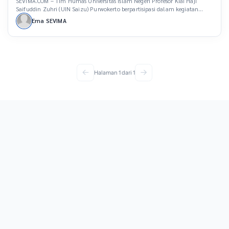
SEVIMA.COM – Tim Humas Universitas Islam Negeri Profesor Kiai Haji
Saifuddin Zuhri (UIN Saizu) Purwokerto berpartisipasi dalam kegiatan
Capacity Building Kehumasan Perguruan Tinggi Keagamaan Islam Negeri
Erna SEVIMA
(PTKIN) se-Indonesia. Perwakilan UIN Saizu dalam acara ini adalah
Koordinator Humas, Safrudin Aziz, dan anggota, Muchamad Samsurijal.
Capacity Building berlangsung dari Jumat 4 Oktober 2024 hingga Minggu 6
Oktober […]