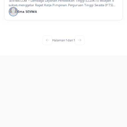
SEVIMA.COM – Lembaga Layanan Pendidikan Tinggi (LLDIKTI) Wilayah II
sukses menggelar Rapat Kerja Pimpinan Perguruan Tinggi Swasta (PTS)
bertema “Kolaborasi dan Inovasi untuk Meningkatkan Mutu dan Daya
Erna SEVIMA
Saing Global”. Kegiatan ini berlangsung selama dua hari, 6-7 September
2024, di Hotel Novotel, Bandar Lampung. Rektor Universitas Islam Ogan
Komering Ilir (UNISKI) Prof Dr H Muhammad Faizal, […]