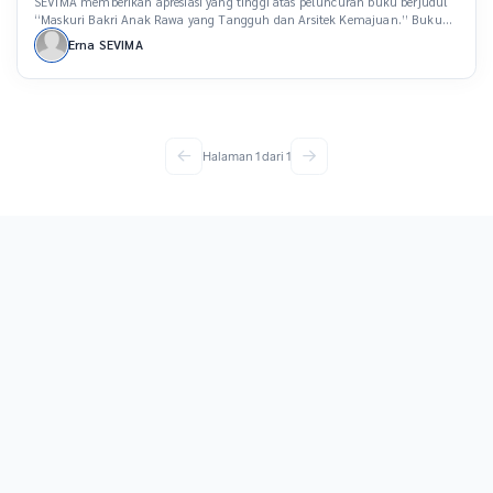
SEVIMA memberikan apresiasi yang tinggi atas peluncuran buku berjudul
“Maskuri Bakri Anak Rawa yang Tangguh dan Arsitek Kemajuan.” Buku
ini merupakan karya Muhammad Subhan dan diluncurkan oleh Orientasi
Erna SEVIMA
Studi dan Kehidupan Kampus Bagi Mahasiswa Baru (Oshika) Universitas
Islam Malang (Unisma). Peluncuran buku mengangkat biografi Rektor
Unisma Prof. Dr. H. Maskuri Bakri, M.Si, berlangsung pada tahun […]