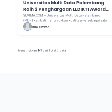
Universitas Multi Data Palembang
Raih 2 Penghargaan LLDIKTI Awards
2024
SEVIMA.COM – Universitas Multi Data Palembang
(MDP) kembali menunjukkan kualitasnya sebagai salah
satu perguruan tinggi terbaik di wilayah Sumatera
Erna SEVIMA
Selatan dengan meraih dua penghargaan bergengsi
pada ajang LLDIKTI Awards 2024. Universitas MDP
berhasil meraih Peringkat II untuk kategori Kualitas
Lulusan dan Peringkat III untuk kategori Kualifikasi
Dosen pada acara yang diselenggarakan oleh Lembaga
Menampilkan
dari Total 1 data
1-1
Layanan Pendidikan […]