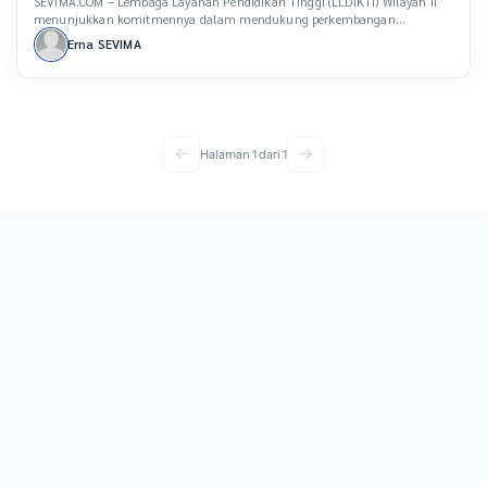
SEVIMA.COM – Lembaga Layanan Pendidikan Tinggi (LLDIKTI) Wilayah II
menunjukkan komitmennya dalam mendukung perkembangan
perguruan tinggi melalui penyelenggaraan MBKM Fair 2024. Mengusung
Erna SEVIMA
tema “Inovasi dan Kolaborasi: Lanjutkan MBKM dengan Sinergi Terbaik,”
acara ini berlangsung selama dua hari, yakni pada 5-6 September 2024,
bertempat di Hotel Novotel, Lampung. Rektor Universitas Teknokrat Dr H
Nasrullah Yusuf SE […]