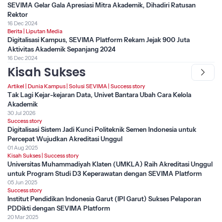
SEVIMA Gelar Gala Apresiasi Mitra Akademik, Dihadiri Ratusan
Rektor
16 Dec 2024
Berita
|
Liputan Media
Digitalisasi Kampus, SEVIMA Platform Rekam Jejak 900 Juta
Aktivitas Akademik Sepanjang 2024
16 Dec 2024
Kisah Sukses
Artikel
|
Dunia Kampus
|
Solusi SEVIMA
|
Success story
Tak Lagi Kejar-kejaran Data, Univet Bantara Ubah Cara Kelola
Akademik
30 Jul 2026
Success story
Digitalisasi Sistem Jadi Kunci Politeknik Semen Indonesia untuk
Percepat Wujudkan Akreditasi Unggul
01 Aug 2025
Kisah Sukses
|
Success story
Universitas Muhammadiyah Klaten (UMKLA) Raih Akreditasi Unggul
untuk Program Studi D3 Keperawatan dengan SEVIMA Platform
05 Jun 2025
Success story
Institut Pendidikan Indonesia Garut (IPI Garut) Sukses Pelaporan
PDDikti dengan SEVIMA Platform
20 Mar 2025