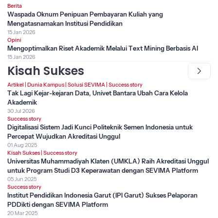
Berita
Waspada Oknum Penipuan Pembayaran Kuliah yang
Mengatasnamakan Institusi Pendidikan
15 Jan 2026
Opini
Mengoptimalkan Riset Akademik Melalui Text Mining Berbasis AI
15 Jan 2026
Kisah Sukses
Artikel
|
Dunia Kampus
|
Solusi SEVIMA
|
Success story
Tak Lagi Kejar-kejaran Data, Univet Bantara Ubah Cara Kelola
Akademik
30 Jul 2026
Success story
Digitalisasi Sistem Jadi Kunci Politeknik Semen Indonesia untuk
Percepat Wujudkan Akreditasi Unggul
01 Aug 2025
Kisah Sukses
|
Success story
Universitas Muhammadiyah Klaten (UMKLA) Raih Akreditasi Unggul
untuk Program Studi D3 Keperawatan dengan SEVIMA Platform
05 Jun 2025
Success story
Institut Pendidikan Indonesia Garut (IPI Garut) Sukses Pelaporan
PDDikti dengan SEVIMA Platform
20 Mar 2025