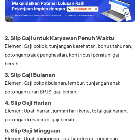
2. Slip Gaji untuk Karyawan Penuh Waktu
Elemen: Gaji pokok, tunjangan kesehatan, bonus tahunan,
potongan pajak penghasilan, kontribusi pensiun, gaji
bersih.
3. Slip Gaji Bulanan
Elemen: Gaji pokok bulanan, lembur, tunjangan anak,
potongan iuran BPJS, gaji bersih.
4. Slip Gaji Harian
Elemen: Upah harian, jumlah hari kerja, total gaji harian,
potongan kehadiran, gaji bersih.
5. Slip Gaji Mingguan
Elemen: Upah mingguan, total jam kerja, tunjangan