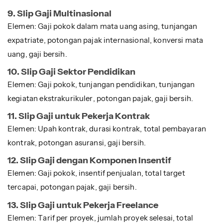
9. Slip Gaji Multinasional
Elemen: Gaji pokok dalam mata uang asing, tunjangan
expatriate, potongan pajak internasional, konversi mata
uang, gaji bersih.
10. Slip Gaji Sektor Pendidikan
Elemen: Gaji pokok, tunjangan pendidikan, tunjangan
kegiatan ekstrakurikuler, potongan pajak, gaji bersih.
11. Slip Gaji untuk Pekerja Kontrak
Elemen: Upah kontrak, durasi kontrak, total pembayaran
kontrak, potongan asuransi, gaji bersih.
12. Slip Gaji dengan Komponen Insentif
Elemen: Gaji pokok, insentif penjualan, total target
tercapai, potongan pajak, gaji bersih.
13. Slip Gaji untuk Pekerja Freelance
Elemen: Tarif per proyek, jumlah proyek selesai, total