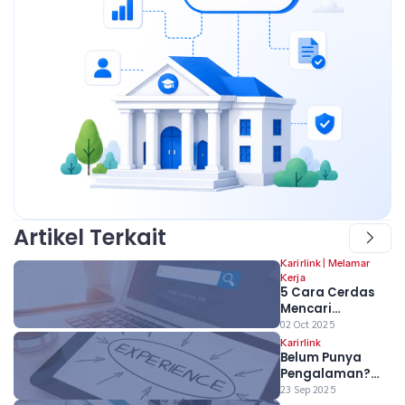
Artikel Terkait
Karirlink
|
Melamar
Kerja
5 Cara Cerdas
Mencari
Lowongan Kerja
02 Oct 2025
Tersembunyi
Karirlink
Belum Punya
Bagi Fresh
Pengalaman?
Graduate
Bukan Masalah!
23 Sep 2025