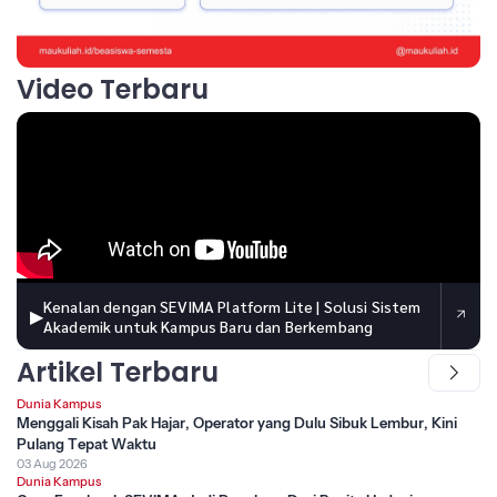
Video Terbaru
Kenalan dengan SEVIMA Platform Lite | Solusi Sistem
▶
Akademik untuk Kampus Baru dan Berkembang
Artikel Terbaru
Dunia Kampus
Menggali Kisah Pak Hajar, Operator yang Dulu Sibuk Lembur, Kini
Pulang Tepat Waktu
03 Aug 2026
Dunia Kampus