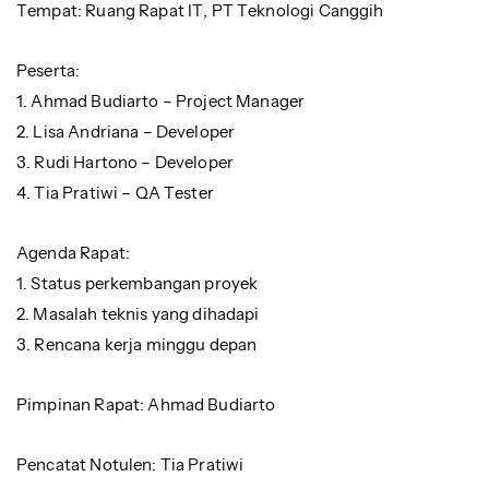
Tempat: Ruang Rapat IT, PT Teknologi Canggih
Peserta:
1. Ahmad Budiarto – Project Manager
2. Lisa Andriana – Developer
3. Rudi Hartono – Developer
4. Tia Pratiwi – QA Tester
Agenda Rapat:
1. Status perkembangan proyek
2. Masalah teknis yang dihadapi
3. Rencana kerja minggu depan
Pimpinan Rapat: Ahmad Budiarto
Pencatat Notulen: Tia Pratiwi