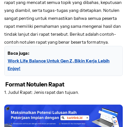
rapat yang mencatat semua topik yang dibahas, keputusan
yang diambil, serta tugas-tugas yang ditetapkan. Notulen
sangat penting untuk memastikan bahwa semua peserta
rapat memiliki pemahaman yang sama mengenai hasil dan
tindak lanjut dari rapat tersebut. Berikut adalah contoh-
contoh notulen rapat yang benar beserta formatnya.
Baca juga:
Work Life Balance Untuk Gen Z, Bikin Kerja Lebih
Enjoy!
Format Notulen Rapat
1. Judul Rapat: Jenis rapat dan tujuan.