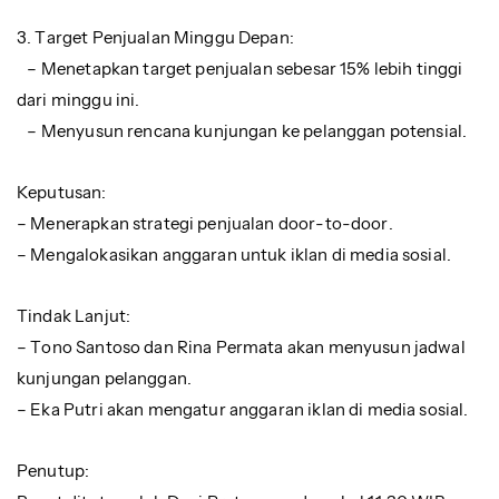
3. Target Penjualan Minggu Depan:
– Menetapkan target penjualan sebesar 15% lebih tinggi
dari minggu ini.
– Menyusun rencana kunjungan ke pelanggan potensial.
Keputusan:
– Menerapkan strategi penjualan door-to-door.
– Mengalokasikan anggaran untuk iklan di media sosial.
Tindak Lanjut:
– Tono Santoso dan Rina Permata akan menyusun jadwal
kunjungan pelanggan.
– Eka Putri akan mengatur anggaran iklan di media sosial.
Penutup: