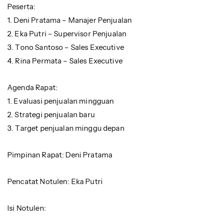
Peserta:
1. Deni Pratama – Manajer Penjualan
2. Eka Putri – Supervisor Penjualan
3. Tono Santoso – Sales Executive
4. Rina Permata – Sales Executive
Agenda Rapat:
1. Evaluasi penjualan mingguan
2. Strategi penjualan baru
3. Target penjualan minggu depan
Pimpinan Rapat: Deni Pratama
Pencatat Notulen: Eka Putri
Isi Notulen: