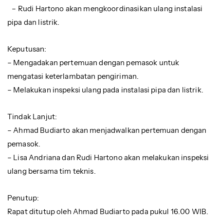
– Rudi Hartono akan mengkoordinasikan ulang instalasi
pipa dan listrik.
Keputusan:
– Mengadakan pertemuan dengan pemasok untuk
mengatasi keterlambatan pengiriman.
– Melakukan inspeksi ulang pada instalasi pipa dan listrik.
Tindak Lanjut:
– Ahmad Budiarto akan menjadwalkan pertemuan dengan
pemasok.
– Lisa Andriana dan Rudi Hartono akan melakukan inspeksi
ulang bersama tim teknis.
Penutup:
Rapat ditutup oleh Ahmad Budiarto pada pukul 16.00 WIB.