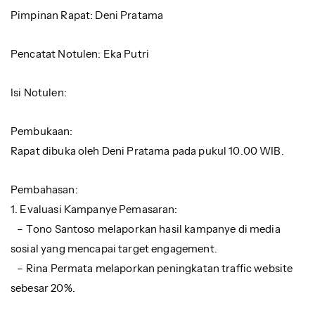
Pimpinan Rapat: Deni Pratama
Pencatat Notulen: Eka Putri
Isi Notulen:
Pembukaan:
Rapat dibuka oleh Deni Pratama pada pukul 10.00 WIB.
Pembahasan:
1. Evaluasi Kampanye Pemasaran:
– Tono Santoso melaporkan hasil kampanye di media
sosial yang mencapai target engagement.
– Rina Permata melaporkan peningkatan traffic website
sebesar 20%.