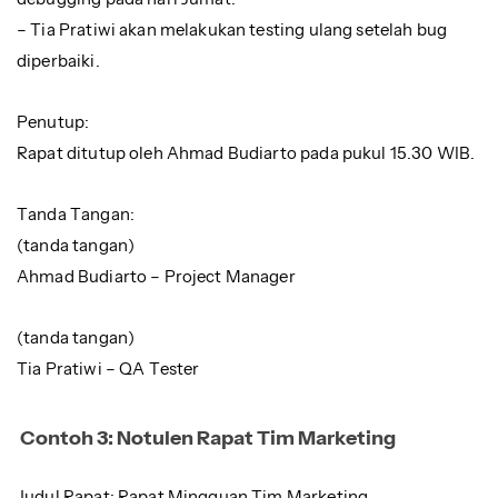
– Tia Pratiwi akan melakukan testing ulang setelah bug
diperbaiki.
Penutup:
Rapat ditutup oleh Ahmad Budiarto pada pukul 15.30 WIB.
Tanda Tangan:
(tanda tangan)
Ahmad Budiarto – Project Manager
(tanda tangan)
Tia Pratiwi – QA Tester
Contoh 3: Notulen Rapat Tim Marketing
Judul Rapat: Rapat Mingguan Tim Marketing