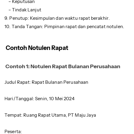
– Keputusan
– Tindak Lanjut
9. Penutup: Kesimpulan dan waktu rapat berakhir.
10. Tanda Tangan: Pimpinan rapat dan pencatat notulen.
Contoh Notulen Rapat
Contoh 1: Notulen Rapat Bulanan Perusahaan
Judul Rapat: Rapat Bulanan Perusahaan
Hari/Tanggal: Senin, 10 Mei 2024
Tempat: Ruang Rapat Utama, PT Maju Jaya
Peserta: