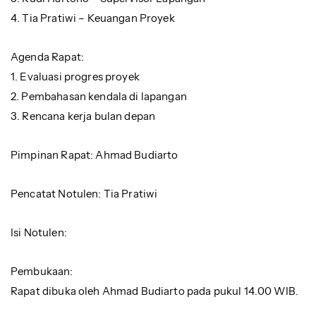
4. Tia Pratiwi – Keuangan Proyek
Agenda Rapat:
1. Evaluasi progres proyek
2. Pembahasan kendala di lapangan
3. Rencana kerja bulan depan
Pimpinan Rapat: Ahmad Budiarto
Pencatat Notulen: Tia Pratiwi
Isi Notulen:
Pembukaan:
Rapat dibuka oleh Ahmad Budiarto pada pukul 14.00 WIB.