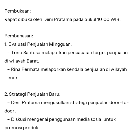
Pembukaan:
Rapat dibuka oleh Deni Pratama pada pukul 10.00 WIB.
Pembahasan:
1. Evaluasi Penjualan Mingguan:
– Tono Santoso melaporkan pencapaian target penjualan
di wilayah Barat.
– Rina Permata melaporkan kendala penjualan di wilayah
Timur.
2. Strategi Penjualan Baru:
– Deni Pratama mengusulkan strategi penjualan door-to-
door.
– Diskusi mengenai penggunaan media sosial untuk
promosi produk.