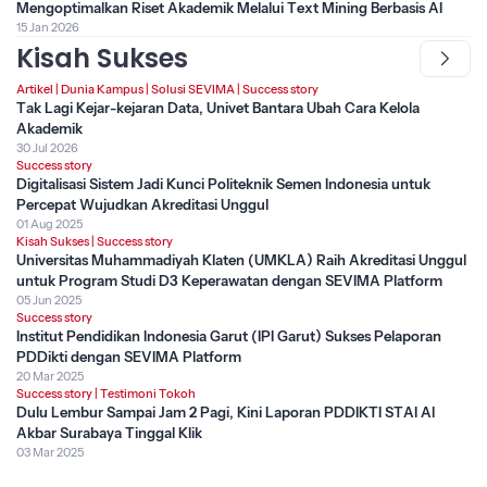
Mengoptimalkan Riset Akademik Melalui Text Mining Berbasis AI
15 Jan 2026
Kisah Sukses
Artikel
|
Dunia Kampus
|
Solusi SEVIMA
|
Success story
Tak Lagi Kejar-kejaran Data, Univet Bantara Ubah Cara Kelola
Akademik
30 Jul 2026
Success story
Digitalisasi Sistem Jadi Kunci Politeknik Semen Indonesia untuk
Percepat Wujudkan Akreditasi Unggul
01 Aug 2025
Kisah Sukses
|
Success story
Universitas Muhammadiyah Klaten (UMKLA) Raih Akreditasi Unggul
untuk Program Studi D3 Keperawatan dengan SEVIMA Platform
05 Jun 2025
Success story
Institut Pendidikan Indonesia Garut (IPI Garut) Sukses Pelaporan
PDDikti dengan SEVIMA Platform
20 Mar 2025
Success story
|
Testimoni Tokoh
Dulu Lembur Sampai Jam 2 Pagi, Kini Laporan PDDIKTI STAI Al
Akbar Surabaya Tinggal Klik
03 Mar 2025