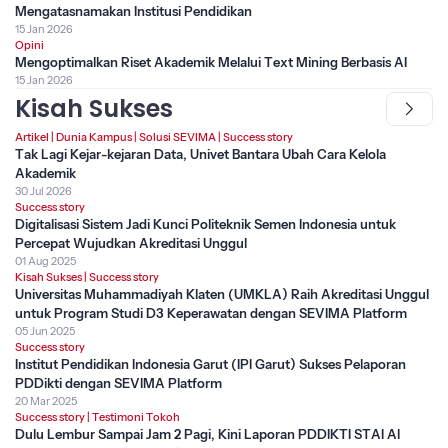
Mengatasnamakan Institusi Pendidikan
15 Jan 2026
Opini
Mengoptimalkan Riset Akademik Melalui Text Mining Berbasis AI
15 Jan 2026
Kisah Sukses
Artikel
|
Dunia Kampus
|
Solusi SEVIMA
|
Success story
Tak Lagi Kejar-kejaran Data, Univet Bantara Ubah Cara Kelola
Akademik
30 Jul 2026
Success story
Digitalisasi Sistem Jadi Kunci Politeknik Semen Indonesia untuk
Percepat Wujudkan Akreditasi Unggul
01 Aug 2025
Kisah Sukses
|
Success story
Universitas Muhammadiyah Klaten (UMKLA) Raih Akreditasi Unggul
untuk Program Studi D3 Keperawatan dengan SEVIMA Platform
05 Jun 2025
Success story
Institut Pendidikan Indonesia Garut (IPI Garut) Sukses Pelaporan
PDDikti dengan SEVIMA Platform
20 Mar 2025
Success story
|
Testimoni Tokoh
Dulu Lembur Sampai Jam 2 Pagi, Kini Laporan PDDIKTI STAI Al