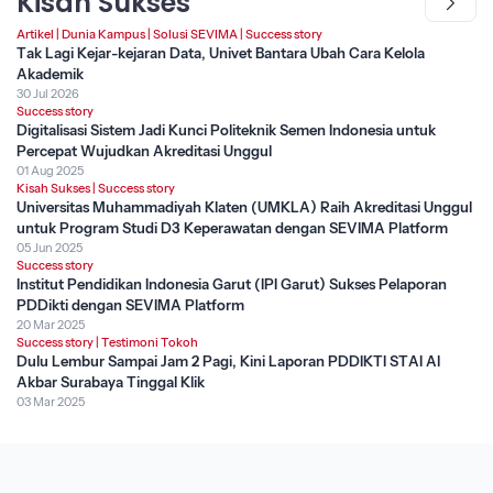
Kisah Sukses
Artikel
|
Dunia Kampus
|
Solusi SEVIMA
|
Success story
Tak Lagi Kejar-kejaran Data, Univet Bantara Ubah Cara Kelola
Akademik
30 Jul 2026
Success story
Digitalisasi Sistem Jadi Kunci Politeknik Semen Indonesia untuk
Percepat Wujudkan Akreditasi Unggul
01 Aug 2025
Kisah Sukses
|
Success story
Universitas Muhammadiyah Klaten (UMKLA) Raih Akreditasi Unggul
untuk Program Studi D3 Keperawatan dengan SEVIMA Platform
05 Jun 2025
Success story
Institut Pendidikan Indonesia Garut (IPI Garut) Sukses Pelaporan
PDDikti dengan SEVIMA Platform
20 Mar 2025
Success story
|
Testimoni Tokoh
Dulu Lembur Sampai Jam 2 Pagi, Kini Laporan PDDIKTI STAI Al
Akbar Surabaya Tinggal Klik
03 Mar 2025