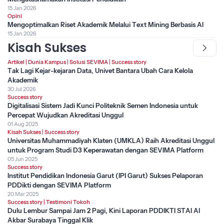
15 Jan 2026
Opini
Mengoptimalkan Riset Akademik Melalui Text Mining Berbasis AI
15 Jan 2026
Kisah Sukses
Artikel
|
Dunia Kampus
|
Solusi SEVIMA
|
Success story
Tak Lagi Kejar-kejaran Data, Univet Bantara Ubah Cara Kelola
Akademik
30 Jul 2026
Success story
Digitalisasi Sistem Jadi Kunci Politeknik Semen Indonesia untuk
Percepat Wujudkan Akreditasi Unggul
01 Aug 2025
Kisah Sukses
|
Success story
Universitas Muhammadiyah Klaten (UMKLA) Raih Akreditasi Unggul
untuk Program Studi D3 Keperawatan dengan SEVIMA Platform
05 Jun 2025
Success story
Institut Pendidikan Indonesia Garut (IPI Garut) Sukses Pelaporan
PDDikti dengan SEVIMA Platform
20 Mar 2025
Success story
|
Testimoni Tokoh
Dulu Lembur Sampai Jam 2 Pagi, Kini Laporan PDDIKTI STAI Al
Akbar Surabaya Tinggal Klik