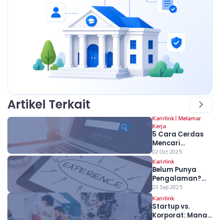
Artikel Terkait
Karirlink
|
Melamar
Kerja
5 Cara Cerdas
Mencari
Lowongan Kerja
02 Oct 2025
Tersembunyi
Karirlink
Belum Punya
Bagi Fresh
Pengalaman?
Graduate
Bukan Masalah!
23 Sep 2025
Ubah Proyek
Karirlink
Kuliah Jadi
Startup vs.
Senjata Ampuh
Korporat: Mana