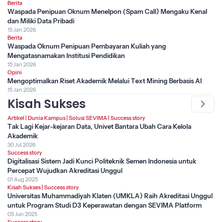
Berita
Waspada Penipuan Oknum Menelpon (Spam Call) Mengaku Kenal
dan Miliki Data Pribadi
15 Jan 2026
Berita
Waspada Oknum Penipuan Pembayaran Kuliah yang
Mengatasnamakan Institusi Pendidikan
15 Jan 2026
Opini
Mengoptimalkan Riset Akademik Melalui Text Mining Berbasis AI
15 Jan 2026
Kisah Sukses
Artikel
|
Dunia Kampus
|
Solusi SEVIMA
|
Success story
Tak Lagi Kejar-kejaran Data, Univet Bantara Ubah Cara Kelola
Akademik
30 Jul 2026
Success story
Digitalisasi Sistem Jadi Kunci Politeknik Semen Indonesia untuk
Percepat Wujudkan Akreditasi Unggul
01 Aug 2025
Kisah Sukses
|
Success story
Universitas Muhammadiyah Klaten (UMKLA) Raih Akreditasi Unggul
untuk Program Studi D3 Keperawatan dengan SEVIMA Platform
05 Jun 2025