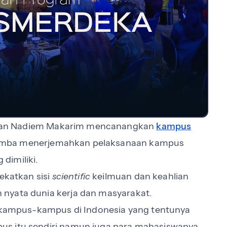
kan Nadiem Makarim mencanangkan
kampus
lomba menerjemahkan pelaksanaan kampus
dimiliki.
katkan sisi
scientific
keilmuan dan keahlian
nyata dunia kerja dan masyarakat.
i kampus-kampus di Indonesia yang tentunya
us itu sendiri namun juga para mahasiswanya.