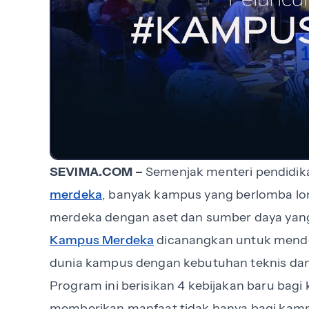
SEVIMA.COM –
Semenjak menteri pendidi
merdeka
, banyak kampus yang berlomba 
merdeka dengan aset dan sumber daya yang 
Kampus Merdeka
dicanangkan untuk mende
dunia kampus dengan kebutuhan teknis dan 
Program ini berisikan 4 kebijakan baru bag
memberikan manfaat tidak hanya bagi kamp