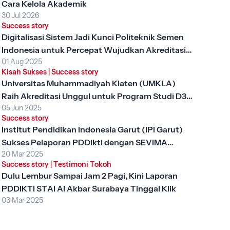
Cara Kelola Akademik
30 Jul 2026
Success story
Digitalisasi Sistem Jadi Kunci Politeknik Semen
Indonesia untuk Percepat Wujudkan Akreditasi
01 Aug 2025
Unggul
Kisah Sukses
|
Success story
Universitas Muhammadiyah Klaten (UMKLA)
Raih Akreditasi Unggul untuk Program Studi D3
05 Jun 2025
Keperawatan dengan SEVIMA Platform
Success story
Institut Pendidikan Indonesia Garut (IPI Garut)
Sukses Pelaporan PDDikti dengan SEVIMA
20 Mar 2025
Platform
Success story
|
Testimoni Tokoh
Dulu Lembur Sampai Jam 2 Pagi, Kini Laporan
PDDIKTI STAI Al Akbar Surabaya Tinggal Klik
03 Mar 2025