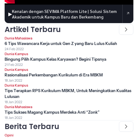
Kenalan dengan SEVIMA Platform Lite | Solusi Sistem
▶
Akademik untuk Kampus Baru dan Berkembang
Artikel Terbaru
Dunia Mahasiswa
6 Tips Wawancara Kerja untuk Gen Z yang Baru Lulus Kuliah
24 Feb 2022
Dunia Kampus
Bingung Pilih Kampus Kelas Karyawan? Begini Tipsnya
21 Feb 2022
Dunia Kampus
Rasionalisasi Perkembangan Kurikulum di Era MBKM
18 Jan 2022
Dunia Kampus
Tips Terapkan RPS Kurikulum MBKM, Untuk Meningkatkan Kualitas
Lulusan
18 Jan 2022
Dunia Mahasiswa
Tips Sukses Magang Kampus Merdeka Anti “Zonk”
18 Jan 2022
Berita Terbaru
Opini