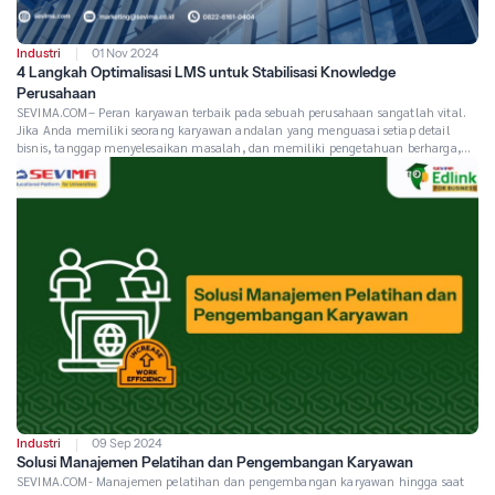
Industri
01 Nov 2024
4 Langkah Optimalisasi LMS untuk Stabilisasi Knowledge
Perusahaan
SEVIMA.COM– Peran karyawan terbaik pada sebuah perusahaan sangatlah vital.
Jika Anda memiliki seorang karyawan andalan yang menguasai setiap detail
bisnis, tanggap menyelesaikan masalah, dan memiliki pengetahuan berharga,
pastinya hal ini merupakan aset yang berharga. Namun, bagaimana jika suatu
hari ia memilih untuk meninggalkan perusahaan. Ia tidak hanya membawa
pengalaman bertahun-tahun, tetapi juga wawasan yang sulit […]
Industri
09 Sep 2024
Solusi Manajemen Pelatihan dan Pengembangan Karyawan
SEVIMA.COM- Manajemen pelatihan dan pengembangan karyawan hingga saat