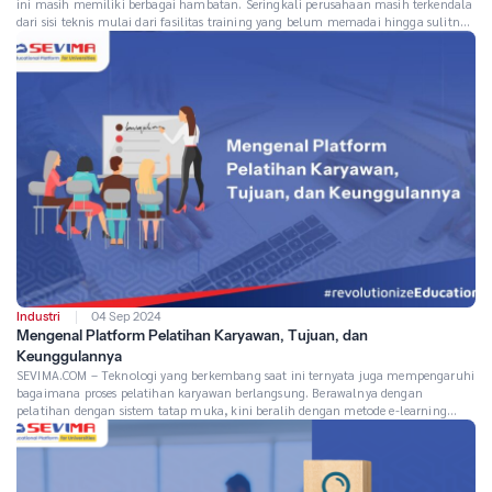
ini masih memiliki berbagai hambatan. Seringkali perusahaan masih terkendala
dari sisi teknis mulai dari fasilitas training yang belum memadai hingga sulitnya
memantau karyawan yang sedang menjalani pelatihan dan pengembangan.
Masalah ini dampaknya menghambat efektivitas pelatihan, sehingga output
yang dihasilkan pun tidak optimal. Akibatnya, pelatihan tidak memberikan
dampak […]
Industri
04 Sep 2024
Mengenal Platform Pelatihan Karyawan, Tujuan, dan
Keunggulannya
SEVIMA.COM – Teknologi yang berkembang saat ini ternyata juga mempengaruhi
bagaimana proses pelatihan karyawan berlangsung. Berawalnya dengan
pelatihan dengan sistem tatap muka, kini beralih dengan metode e-learning
(pembelajaran virtual). Kini tim Human Resource (HR) dapat lebih mudah
melatih banyak karyawan hanya dengan satu platform. Melihat kemudahan ini,
tak heran banyak perusahaan yang mulai mengadopsi platform […]