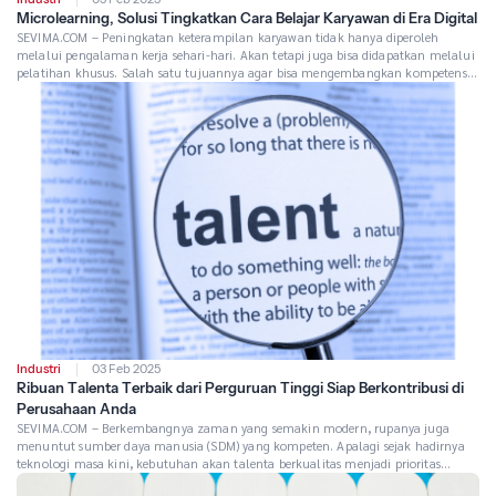
Microlearning, Solusi Tingkatkan Cara Belajar Karyawan di Era Digital
SEVIMA.COM – Peningkatan keterampilan karyawan tidak hanya diperoleh
melalui pengalaman kerja sehari-hari. Akan tetapi juga bisa didapatkan melalui
pelatihan khusus. Salah satu tujuannya agar bisa mengembangkan kompetensi
karyawan yang berdampak pada peningkatan produktivitas. Nah, salah satu
metode pelatihan yang efektif untuk hal ini adalah microlearning. Menurut
studi yang dilakukan oleh Journal of Applied Psychology, microlearning […]
Industri
03 Feb 2025
Ribuan Talenta Terbaik dari Perguruan Tinggi Siap Berkontribusi di
Perusahaan Anda
SEVIMA.COM – Berkembangnya zaman yang semakin modern, rupanya juga
menuntut sumber daya manusia (SDM) yang kompeten. Apalagi sejak hadirnya
teknologi masa kini, kebutuhan akan talenta berkualitas menjadi prioritas
utama bagi setiap perusahaan. Setiap tahun, perguruan tinggi di Indonesia terus