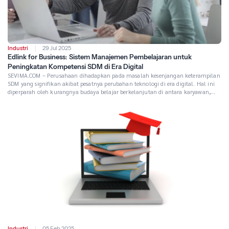
Industri
29 Jul 2025
Edlink for Business: Sistem Manajemen Pembelajaran untuk
Peningkatan Kompetensi SDM di Era Digital
SEVIMA.COM – Perusahaan dihadapkan pada masalah kesenjangan keterampilan
SDM yang signifikan akibat pesatnya perubahan teknologi di era digital. Hal ini
diperparah oleh kurangnya budaya belajar berkelanjutan di antara karyawan,
yang seringkali enggan atau tidak memiliki sarana untuk terus memperbarui
keahlian mereka. Kondisi tersebut berdampak langsung pada produktivitas
perusahaan, menghambat efisiensi operasional, memperlambat inovasi, dan
melemahkan […]
Industri
05 Feb 2025