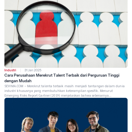
menghasilkan para lulusan terbaik yang siap menghadapi tantangan dunia kerja
modern. Dengan kombinasi antara penguasaan teknologi […]
Industri
31 Jan 2025
Cara Perusahaan Merekrut Talent Terbaik dari Perguruan Tinggi
dengan Mudah
SEVIMA.COM – Merekrut talenta terbaik masih menjadi tantangan dalam dunia
industri khususnya yang membutuhkan keterampilan spesifik. Menurut
Emerging Risks Report Gartner (2019) menjelaskan bahwa sebenarnya
kekurangan talenta ini masih menjadi permasalahan yang dihadapi oleh
berbagai industri secara global. Beberapa industri yang paling terdampak dari
sulitnya mendapatkan talenta adalah layanan keuangan, manufaktur, nirlaba,
teknologi informasi, hingga […]