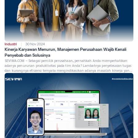
Industri
30 Nov 2024
Kinerja Karyawan Menurun, Manajemen Perusahaan Wajib Kenali
Penyebab dan Solusinya
SEVIMA.COM – Sebagai pemilik perusahaan, pernahkah Anda memperhatikan
adanya penurunan produktivitas pada tim Anda? Lambatnya penyelesaian tugas
dan kurangnya efisiensi ternyata mengindikasikan adanya masalah kinerja yang
jika dibiarkan dapat berdampak pada keberlangsungan bisnis. Sebenarnya ada
berbagai faktor yang melatarbelakangi penurunan kinerja di sebuah perusahaan.
Berdasarkan hasil penelitian dari jurnal Analisis Produktivitas Tenaga Kerja pada
Bagian […]