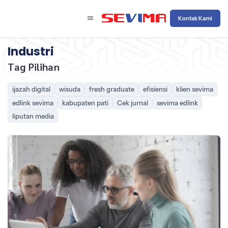
Kontak Kami
Industri
Tag Pilihan
ijazah digital
wisuda
fresh graduate
efisiensi
klien sevima
edlink sevima
kabupaten pati
Cek jurnal
sevima edlink
liputan media