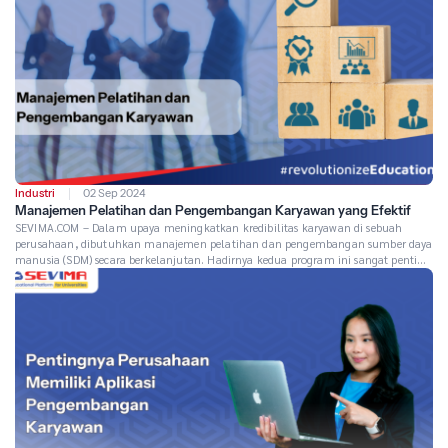
Industri
02 Sep 2024
Manajemen Pelatihan dan Pengembangan Karyawan yang Efektif
SEVIMA.COM – Dalam upaya meningkatkan kredibilitas karyawan di sebuah
perusahaan, dibutuhkan manajemen pelatihan dan pengembangan sumber daya
manusia (SDM) secara berkelanjutan. Hadirnya kedua program ini sangat penting
untuk mencapai penguasaan keterampilan dan kompetensi karyawan. Kegiatan
ini juga sudah diatur jelas dalam Undang-undang Nomor 13 Tahun 2003, yang
menyatakan bahwa setiap perusahaan wajib meningkatkan sumber daya […]