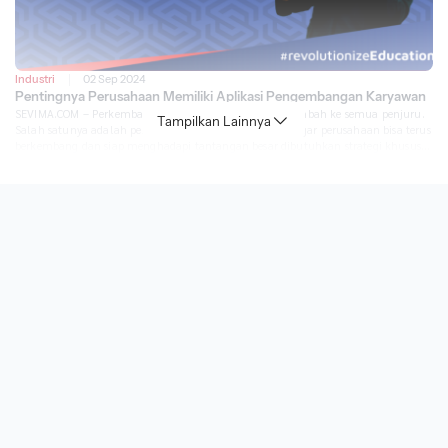
Industri
02 Sep 2024
Pentingnya Perusahaan Memiliki Aplikasi Pengembangan Karyawan
SEVIMA.COM – Perkembangan dunia digital terus merambah ke semua penjuru.
Tampilkan Lainnya
Salah satunya adalah perusahaan dan dunia industri. Agar perusahaan bisa terus
berkembang dan siap menghadapi tantangan besar dibutuhkan strategi khusus
untuk pengembangan karyawan. Salah satunya dengan layanan aplikasi
pengembangan karyawan. Ini tidak hanya meningkatkan keterampilan individu,
tetapi juga memperkuat fondasi perusahaan secara keseluruhan. Nah, berikut
[…]