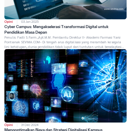
Opini
03 Jan 2025
Cyber Campus: Mengakselerasi Transformasi Digital untuk
Pendidikan Masa Depan
Penulis: Fadli S.Farm.,Apt.M.M. Pembantu Direktur II- Akademi Farmasi Yarsi
Pontianak SEVIMA.COM– Di tengah arus digitalisasi yang merambah ke segala
lini kehidupan, dunia pendidikan tidak luput dari tuntutan untuk beradaptasi
dan bertransformasi. Salah satu inovasi paling signifikan adalah konsep cyber
campus, sebuah ekosistem pendidikan berbasis teknologi digital yang
menghubungkan pelajar, pengajar, serta sumber daya pendidikan melalui […]
Opini
31 Dec 2024
Mengoptimalkan Biaya dan Strategi Digitalisasi Kampus