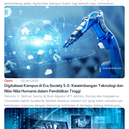
berkembang pesat, digitalisasi kampus bukan lagi sebuah opsi, melainkan
kebutuhan yang harus dipenuhi oleh institusi pendidikan tinggi. Dengan
perkembangan teknologi seperti kecerdasan buatan (AI), big data, dan Internet of
Things (IoT), kampus memiliki peluang untuk bertransformasi […]
Opini
03 Jan 2025
Digitalisasi Kampus di Era Society 5.0: Keseimbangan Teknologi dan
Nilai-Nilai Humanis dalam Pendidikan Tinggi
Penulis: Ir. Dahlan Susilo, M.Kom Kepala UPT Admisi, Humas dan Kerjasama-
Universitas Sahid Surakarta Setelah Revolusi Industri 4.0 yang telah mendisrupsi
kehidupan manusia dengan teknologi informasi di berbagai bidang kehidupan,
kini kita harus siap dengan Era Society 5.0. Era ini memperkenalkan visi baru di
mana teknologi cerdas dan inovasi digital bukan hanya mengubah cara manusia
[…]