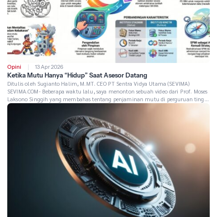
Opini
13 Apr 2026
Ketika Mutu Hanya “Hidup” Saat Asesor Datang
Ditulis oleh Sugianto Halim, M.MT. CEO PT Sentra Vidya Utama (SEVIMA)
SEVIMA.COM- Beberapa waktu lalu, saya menonton sebuah video dari Prof. Moses
Laksono Singgih yang membahas tentang penjaminan mutu di perguruan tinggi
yang bertajuk “Kualitas Kampus: Menghidupkan Siklus Penjaminan Mutu“. Dan
ada satu kalimat beliau yang membuat saya berhenti sejenak dan berpikir cukup
lama: […]