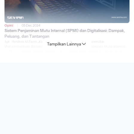
Opini
05 Dec 2024
Sistem Penjaminan Mutu Internal (SPMI) dan Digitalisasi: Dampak,
Peluang, dan Tantangan
Apt. Hendera M.Farm.,Klin. Kepala Penjaminan Mutu Universitas
Tampilkan Lainnya
Muhammadiyah Banjarmasin SEVIMA.COM- Sistem Penjaminan Mutu Internal
(SPMI) merupakan bagian integral dalam upaya peningkatan mutu pendidikan
tinggi di Indonesia. SPMI dirancang untuk memastikan pelaksanaan Penetapan,
Pelaksanaan, Evaluasi, Pengendalian, dan Peningkatan (PPEPP) secara optimal
di setiap institusi pendidikan tinggi. Namun, dalam era digital saat ini,
implementasi SPMI tidak dapat […]