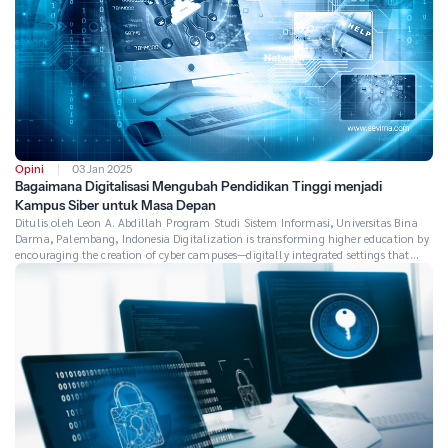
Opini
03 Jan 2025
Bagaimana Digitalisasi Mengubah Pendidikan Tinggi menjadi
Kampus Siber untuk Masa Depan
Ditulis oleh Leon A. Abdillah Program Studi Sistem Informasi, Universitas Bina
Darma, Palembang, Indonesia Digitalization is transforming higher education by
encouraging the creation of cyber campuses—digitally integrated settings that
improve learning, teaching, and administration. This article looks at how
sophisticated technologies like artificial intelligence, cloud computing, and
virtual reality are altering traditional educational models. It […]