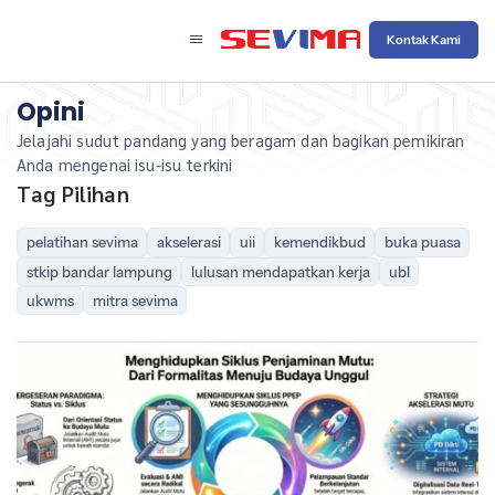
Kontak Kami
Opini
Jelajahi sudut pandang yang beragam dan bagikan pemikiran
Anda mengenai isu-isu terkini
Tag Pilihan
pelatihan sevima
akselerasi
uii
kemendikbud
buka puasa
stkip bandar lampung
lulusan mendapatkan kerja
ubl
ukwms
mitra sevima