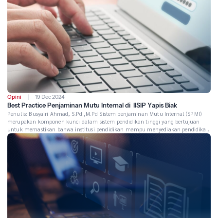
Opini
19 Dec 2024
Best Practice Penjaminan Mutu Internal di IISIP Yapis Biak
Penulis: Busyairi Ahmad, S.Pd.,M.Pd Sistem penjaminan Mutu Internal (SPMI)
merupakan komponen kunci dalam sistem pendidikan tinggi yang bertujuan
untuk memastikan bahwa institusi pendidikan mampu menyediakan pendidikan
berkualitas dan sesuai dengan standar yang ditetapkan. Kampus IISIP Yapis Biak,
sebagai salah satu institusi pendidikan tinggi di Indonesia, telah
mengimplementasikan berbagai best practice dalam SPMI untuk memastikan
pencapaian […]