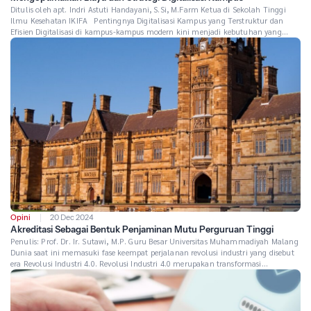
Ditulis oleh apt. Indri Astuti Handayani, S.Si, M.Farm Ketua di Sekolah Tinggi
Ilmu Kesehatan IKIFA Pentingnya Digitalisasi Kampus yang Terstruktur dan
Efisien Digitalisasi di kampus-kampus modern kini menjadi kebutuhan yang
semakin mendesak. Transformasi digital tidak hanya sekadar mengadopsi
teknologi, tetapi juga menyelaraskannya dengan misi dan tujuan institusi
pendidikan tinggi. Kampus yang menerapkan digitalisasi secara […]
Opini
20 Dec 2024
Akreditasi Sebagai Bentuk Penjaminan Mutu Perguruan Tinggi
Penulis: Prof. Dr. Ir. Sutawi, M.P. Guru Besar Universitas Muhammadiyah Malang
Dunia saat ini memasuki fase keempat perjalanan revolusi industri yang disebut
era Revolusi Industri 4.0. Revolusi Industri 4.0 merupakan transformasi
komprehensif dari keseluruhan aspek produksi di industri melalui penggabungan
teknologi digital dan internet dengan industri konvensional. Dalam menghadapi
disrupsi kehidupan pada era Revolusi Industri 4.0 ini […]