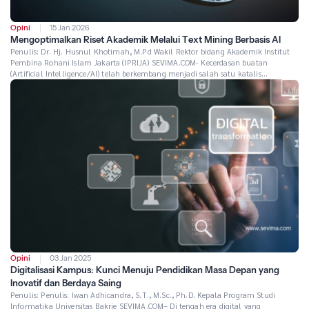
Opini
15 Jan 2026
Mengoptimalkan Riset Akademik Melalui Text Mining Berbasis AI
Penulis: Dr. Hj. Husnul Khotimah, M.Pd Wakil Rektor bidang Akademik Institut
Pembina Rohani Islam Jakarta (IPRIJA) SEVIMA.COM- Kecerdasan buatan
(Artificial Intelligence/AI) telah berkembang menjadi salah satu katalis
terpenting dalam dunia riset akademik. Di antara beragam cabang AI, text
mining—atau penambangan teks—menduduki posisi strategis karena
kemampuannya mengekstraksi makna, pola, dan pengetahuan dari data
tekstual dalam jumlah […]
Opini
03 Jan 2025
Digitalisasi Kampus: Kunci Menuju Pendidikan Masa Depan yang
Inovatif dan Berdaya Saing
Penulis: Penulis: Iwan Adhicandra, S.T., M.Sc., Ph.D. Kepala Program Studi
Informatika Universitas Bakrie SEVIMA.COM– Di tengah era digital yang