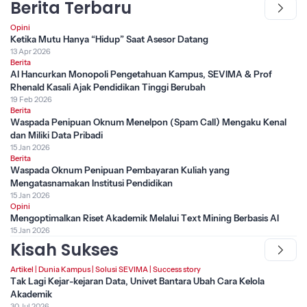
Berita Terbaru
Opini
Ketika Mutu Hanya “Hidup” Saat Asesor Datang
13 Apr 2026
Berita
AI Hancurkan Monopoli Pengetahuan Kampus, SEVIMA & Prof
Rhenald Kasali Ajak Pendidikan Tinggi Berubah
19 Feb 2026
Berita
Waspada Penipuan Oknum Menelpon (Spam Call) Mengaku Kenal
dan Miliki Data Pribadi
15 Jan 2026
Berita
Waspada Oknum Penipuan Pembayaran Kuliah yang
Mengatasnamakan Institusi Pendidikan
15 Jan 2026
Opini
Mengoptimalkan Riset Akademik Melalui Text Mining Berbasis AI
15 Jan 2026
Kisah Sukses
Artikel
|
Dunia Kampus
|
Solusi SEVIMA
|
Success story
Tak Lagi Kejar-kejaran Data, Univet Bantara Ubah Cara Kelola
Akademik
30 Jul 2026