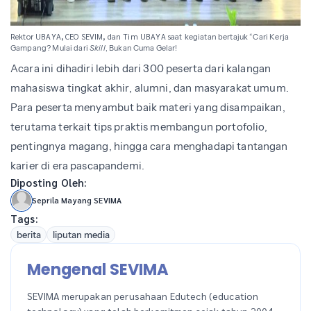
Rektor UBAYA, CEO SEVIM, dan Tim UBAYA saat
kegiatan bertajuk “Cari Kerja
Gampang? Mulai dari
Skill
, Bukan Cuma Gelar!
Acara ini dihadiri lebih dari 300 peserta dari kalangan
mahasiswa tingkat akhir, alumni, dan masyarakat umum.
Para peserta menyambut baik materi yang disampaikan,
terutama terkait tips praktis membangun portofolio,
pentingnya magang, hingga cara menghadapi tantangan
karier di era pascapandemi.
Diposting Oleh:
Seprila Mayang SEVIMA
Tags:
berita
liputan media
Mengenal SEVIMA
SEVIMA merupakan perusahaan Edutech (education
technology) yang telah berkomitmen sejak tahun 2004