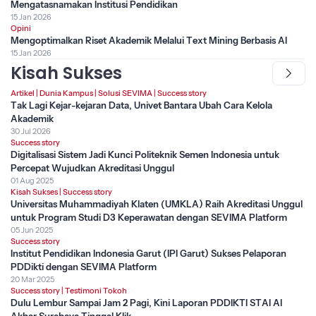
Mengatasnamakan Institusi Pendidikan
15 Jan 2026
Opini
Mengoptimalkan Riset Akademik Melalui Text Mining Berbasis AI
15 Jan 2026
Kisah Sukses
Artikel
|
Dunia Kampus
|
Solusi SEVIMA
|
Success story
Tak Lagi Kejar-kejaran Data, Univet Bantara Ubah Cara Kelola
Akademik
30 Jul 2026
Success story
Digitalisasi Sistem Jadi Kunci Politeknik Semen Indonesia untuk
Percepat Wujudkan Akreditasi Unggul
01 Aug 2025
Kisah Sukses
|
Success story
Universitas Muhammadiyah Klaten (UMKLA) Raih Akreditasi Unggul
untuk Program Studi D3 Keperawatan dengan SEVIMA Platform
05 Jun 2025
Success story
Institut Pendidikan Indonesia Garut (IPI Garut) Sukses Pelaporan
PDDikti dengan SEVIMA Platform
20 Mar 2025
Success story
|
Testimoni Tokoh
Dulu Lembur Sampai Jam 2 Pagi, Kini Laporan PDDIKTI STAI Al
Akbar Surabaya Tinggal Klik