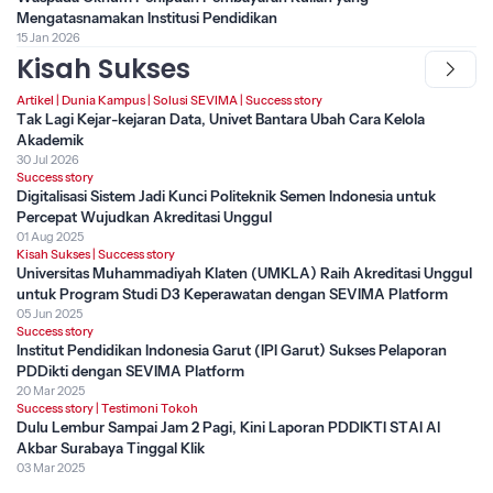
Mengatasnamakan Institusi Pendidikan
15 Jan 2026
Kisah Sukses
Artikel
|
Dunia Kampus
|
Solusi SEVIMA
|
Success story
Tak Lagi Kejar-kejaran Data, Univet Bantara Ubah Cara Kelola
Akademik
30 Jul 2026
Success story
Digitalisasi Sistem Jadi Kunci Politeknik Semen Indonesia untuk
Percepat Wujudkan Akreditasi Unggul
01 Aug 2025
Kisah Sukses
|
Success story
Universitas Muhammadiyah Klaten (UMKLA) Raih Akreditasi Unggul
untuk Program Studi D3 Keperawatan dengan SEVIMA Platform
05 Jun 2025
Success story
Institut Pendidikan Indonesia Garut (IPI Garut) Sukses Pelaporan
PDDikti dengan SEVIMA Platform
20 Mar 2025
Success story
|
Testimoni Tokoh
Dulu Lembur Sampai Jam 2 Pagi, Kini Laporan PDDIKTI STAI Al
Akbar Surabaya Tinggal Klik
03 Mar 2025