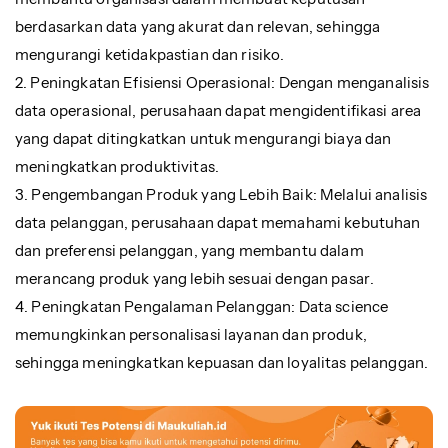
berdasarkan data yang akurat dan relevan, sehingga
mengurangi ketidakpastian dan risiko.
2. Peningkatan Efisiensi Operasional: Dengan menganalisis
data operasional, perusahaan dapat mengidentifikasi area
yang dapat ditingkatkan untuk mengurangi biaya dan
meningkatkan produktivitas.
3. Pengembangan Produk yang Lebih Baik: Melalui analisis
data pelanggan, perusahaan dapat memahami kebutuhan
dan preferensi pelanggan, yang membantu dalam
merancang produk yang lebih sesuai dengan pasar.
4. Peningkatan Pengalaman Pelanggan: Data science
memungkinkan personalisasi layanan dan produk,
sehingga meningkatkan kepuasan dan loyalitas pelanggan.