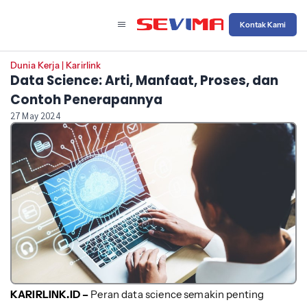
Kontak Kami
Dunia Kerja
|
Karirlink
Data Science: Arti, Manfaat, Proses, dan
Contoh Penerapannya
27 May 2024
KARIRLINK.ID –
Peran data science semakin penting