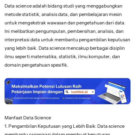
Data science adalah bidang studi yang menggabungkan
metode statistik, analisis data, dan pembelajaran mesin
untuk mengekstrak wawasan dan pengetahuan dari data.
Ini melibatkan pengumpulan, pembersihan, analisis, dan
interpretasi data untuk membantu pengambilan keputusan
yang lebih baik. Data science mencakup berbagai disiplin
ilmu seperti matematika, statistik, ilmu komputer, dan
domain pengetahuan spesifik.
Manfaat Data Science
1. Pengambilan Keputusan yang Lebih Baik: Data science
membantu organisasi dalam membuat keputusan