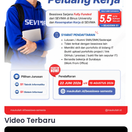
Video Terbaru