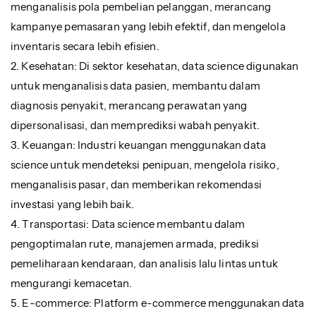
menganalisis pola pembelian pelanggan, merancang
kampanye pemasaran yang lebih efektif, dan mengelola
inventaris secara lebih efisien.
2. Kesehatan: Di sektor kesehatan, data science digunakan
untuk menganalisis data pasien, membantu dalam
diagnosis penyakit, merancang perawatan yang
dipersonalisasi, dan memprediksi wabah penyakit.
3. Keuangan: Industri keuangan menggunakan data
science untuk mendeteksi penipuan, mengelola risiko,
menganalisis pasar, dan memberikan rekomendasi
investasi yang lebih baik.
4. Transportasi: Data science membantu dalam
pengoptimalan rute, manajemen armada, prediksi
pemeliharaan kendaraan, dan analisis lalu lintas untuk
mengurangi kemacetan.
5. E-commerce: Platform e-commerce menggunakan data