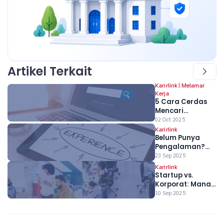
Artikel Terkait
Karirlink
|
Melamar
Kerja
5 Cara Cerdas
Mencari
Lowongan Kerja
02 Oct 2025
Tersembunyi
Karirlink
Belum Punya
Bagi Fresh
Pengalaman?
Graduate
Bukan Masalah!
23 Sep 2025
Ubah Proyek
Karirlink
Kuliah Jadi
Startup vs.
Senjata Ampuh
Korporat: Mana
di CV-mu
yang Lebih Asik
10 Sep 2025
untuk Fresh
Graduate?