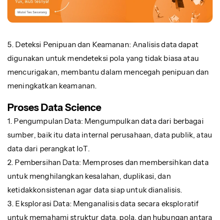
5. Deteksi Penipuan dan Keamanan: Analisis data dapat
digunakan untuk mendeteksi pola yang tidak biasa atau
mencurigakan, membantu dalam mencegah penipuan dan
meningkatkan keamanan.
Proses Data Science
1. Pengumpulan Data: Mengumpulkan data dari berbagai
sumber, baik itu data internal perusahaan, data publik, atau
data dari perangkat IoT.
2. Pembersihan Data: Memproses dan membersihkan data
untuk menghilangkan kesalahan, duplikasi, dan
ketidakkonsistenan agar data siap untuk dianalisis.
3. Eksplorasi Data: Menganalisis data secara eksploratif
untuk memahami struktur data, pola, dan hubungan antara