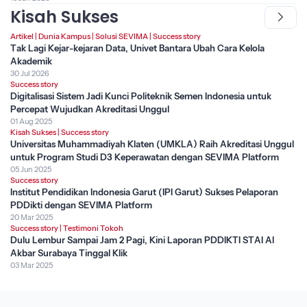
Kisah Sukses
Artikel
|
Dunia Kampus
|
Solusi SEVIMA
|
Success story
Tak Lagi Kejar-kejaran Data, Univet Bantara Ubah Cara Kelola
Akademik
30 Jul 2026
Success story
Digitalisasi Sistem Jadi Kunci Politeknik Semen Indonesia untuk
Percepat Wujudkan Akreditasi Unggul
01 Aug 2025
Kisah Sukses
|
Success story
Universitas Muhammadiyah Klaten (UMKLA) Raih Akreditasi Unggul
untuk Program Studi D3 Keperawatan dengan SEVIMA Platform
05 Jun 2025
Success story
Institut Pendidikan Indonesia Garut (IPI Garut) Sukses Pelaporan
PDDikti dengan SEVIMA Platform
20 Mar 2025
Success story
|
Testimoni Tokoh
Dulu Lembur Sampai Jam 2 Pagi, Kini Laporan PDDIKTI STAI Al
Akbar Surabaya Tinggal Klik
03 Mar 2025