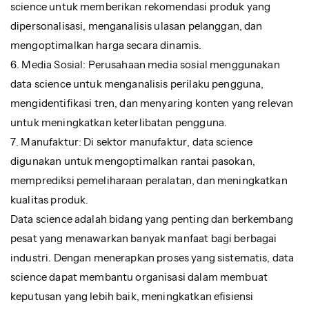
science untuk memberikan rekomendasi produk yang
dipersonalisasi, menganalisis ulasan pelanggan, dan
mengoptimalkan harga secara dinamis.
6. Media Sosial: Perusahaan media sosial menggunakan
data science untuk menganalisis perilaku pengguna,
mengidentifikasi tren, dan menyaring konten yang relevan
untuk meningkatkan keterlibatan pengguna.
7. Manufaktur: Di sektor manufaktur, data science
digunakan untuk mengoptimalkan rantai pasokan,
memprediksi pemeliharaan peralatan, dan meningkatkan
kualitas produk.
Data science adalah bidang yang penting dan berkembang
pesat yang menawarkan banyak manfaat bagi berbagai
industri. Dengan menerapkan proses yang sistematis, data
science dapat membantu organisasi dalam membuat
keputusan yang lebih baik, meningkatkan efisiensi