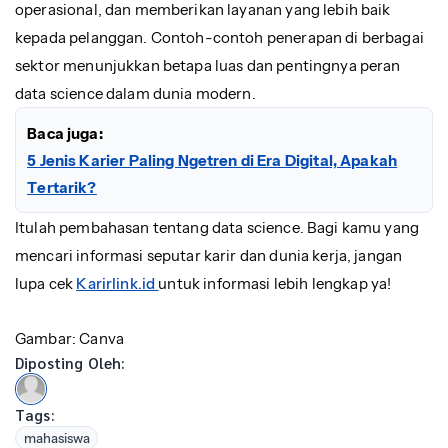
operasional, dan memberikan layanan yang lebih baik
kepada pelanggan. Contoh-contoh penerapan di berbagai
sektor menunjukkan betapa luas dan pentingnya peran
data science dalam dunia modern.
Baca juga:
5 Jenis Karier Paling Ngetren di Era Digital, Apakah
Tertarik?
Itulah pembahasan tentang data science. Bagi kamu yang
mencari informasi seputar karir dan dunia kerja, jangan
lupa cek
Karirlink.id
untuk informasi lebih lengkap ya!
Gambar: Canva
Diposting Oleh:
Tags:
mahasiswa