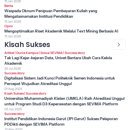
15 Jan 2026
Berita
Waspada Oknum Penipuan Pembayaran Kuliah yang
Mengatasnamakan Institusi Pendidikan
15 Jan 2026
Opini
Mengoptimalkan Riset Akademik Melalui Text Mining Berbasis AI
15 Jan 2026
Kisah Sukses
Artikel
|
Dunia Kampus
|
Solusi SEVIMA
|
Success story
Tak Lagi Kejar-kejaran Data, Univet Bantara Ubah Cara Kelola
Akademik
30 Jul 2026
Success story
Digitalisasi Sistem Jadi Kunci Politeknik Semen Indonesia untuk
Percepat Wujudkan Akreditasi Unggul
01 Aug 2025
Kisah Sukses
|
Success story
Universitas Muhammadiyah Klaten (UMKLA) Raih Akreditasi Unggul
untuk Program Studi D3 Keperawatan dengan SEVIMA Platform
05 Jun 2025
Success story
Institut Pendidikan Indonesia Garut (IPI Garut) Sukses Pelaporan
PDDikti dengan SEVIMA Platform
20 Mar 2025