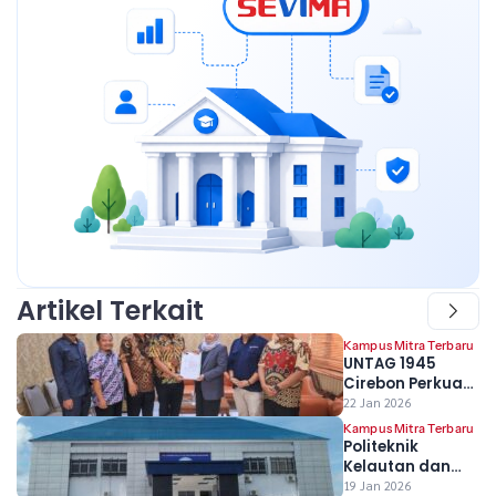
Artikel Terkait
Kampus Mitra Terbaru
UNTAG 1945
Cirebon Perkuat
Sistem Akademik
22 Jan 2026
melalui Kerja
Kampus Mitra Terbaru
Sama Strategis
Politeknik
dengan SEVIMA
Kelautan dan
Perikanan Bone
19 Jan 2026