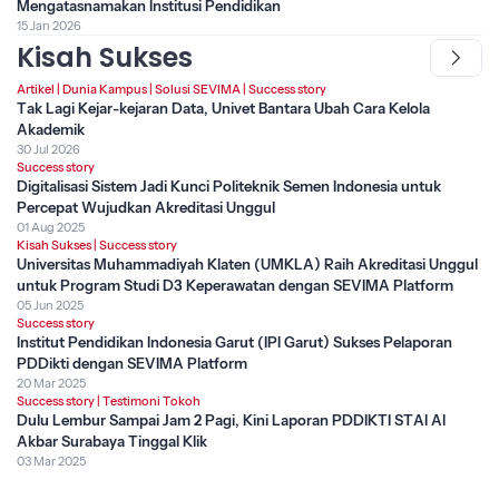
Mengatasnamakan Institusi Pendidikan
15 Jan 2026
Kisah Sukses
Artikel
|
Dunia Kampus
|
Solusi SEVIMA
|
Success story
Tak Lagi Kejar-kejaran Data, Univet Bantara Ubah Cara Kelola
Akademik
30 Jul 2026
Success story
Digitalisasi Sistem Jadi Kunci Politeknik Semen Indonesia untuk
Percepat Wujudkan Akreditasi Unggul
01 Aug 2025
Kisah Sukses
|
Success story
Universitas Muhammadiyah Klaten (UMKLA) Raih Akreditasi Unggul
untuk Program Studi D3 Keperawatan dengan SEVIMA Platform
05 Jun 2025
Success story
Institut Pendidikan Indonesia Garut (IPI Garut) Sukses Pelaporan
PDDikti dengan SEVIMA Platform
20 Mar 2025
Success story
|
Testimoni Tokoh
Dulu Lembur Sampai Jam 2 Pagi, Kini Laporan PDDIKTI STAI Al
Akbar Surabaya Tinggal Klik
03 Mar 2025