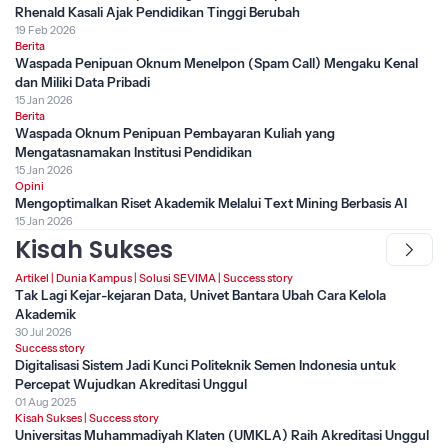
Rhenald Kasali Ajak Pendidikan Tinggi Berubah
19 Feb 2026
Berita
Waspada Penipuan Oknum Menelpon (Spam Call) Mengaku Kenal
dan Miliki Data Pribadi
15 Jan 2026
Berita
Waspada Oknum Penipuan Pembayaran Kuliah yang
Mengatasnamakan Institusi Pendidikan
15 Jan 2026
Opini
Mengoptimalkan Riset Akademik Melalui Text Mining Berbasis AI
15 Jan 2026
Kisah Sukses
Artikel
|
Dunia Kampus
|
Solusi SEVIMA
|
Success story
Tak Lagi Kejar-kejaran Data, Univet Bantara Ubah Cara Kelola
Akademik
30 Jul 2026
Success story
Digitalisasi Sistem Jadi Kunci Politeknik Semen Indonesia untuk
Percepat Wujudkan Akreditasi Unggul
01 Aug 2025
Kisah Sukses
|
Success story
Universitas Muhammadiyah Klaten (UMKLA) Raih Akreditasi Unggul