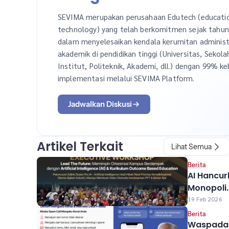
SEVIMA merupakan perusahaan Edutech (educati
technology) yang telah berkomitmen sejak tahu
dalam menyelesaikan kendala kerumitan administ
akademik di pendidikan tinggi (Universitas, Sekola
Institut, Politeknik, Akademi, dll.) dengan 99% ke
implementasi melalui SEVIMA Platform.
Jadwalkan Diskusi
Artikel Terkait
Lihat Semua
Berita
AI Hancur
Monopoli
Pengetah
19 Feb 2026
Kampus,
Berita
SEVIMA &
Waspada