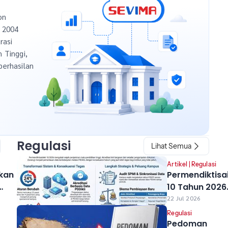
on
n 2004
rasi
h Tinggi,
berhasilan
Regulasi
Lihat Semua
Artikel
|
Regulasi
kan
Permendiktisa
10 Tahun 2026
uan
Resmi Berlaku
22 Jul 2026
Perubahan ya
Regulasi
Berdampak ba
Pedoman