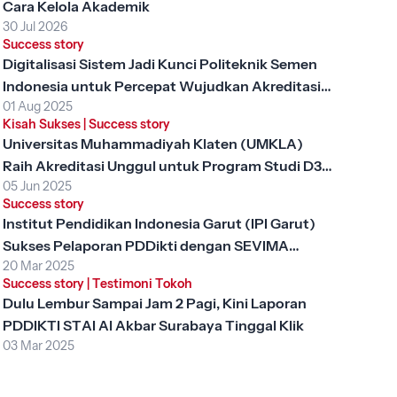
Cara Kelola Akademik
30 Jul 2026
Success story
Digitalisasi Sistem Jadi Kunci Politeknik Semen
Indonesia untuk Percepat Wujudkan Akreditasi
01 Aug 2025
Unggul
Kisah Sukses
|
Success story
Universitas Muhammadiyah Klaten (UMKLA)
Raih Akreditasi Unggul untuk Program Studi D3
05 Jun 2025
Keperawatan dengan SEVIMA Platform
Success story
Institut Pendidikan Indonesia Garut (IPI Garut)
Sukses Pelaporan PDDikti dengan SEVIMA
20 Mar 2025
Platform
Success story
|
Testimoni Tokoh
Dulu Lembur Sampai Jam 2 Pagi, Kini Laporan
PDDIKTI STAI Al Akbar Surabaya Tinggal Klik
03 Mar 2025