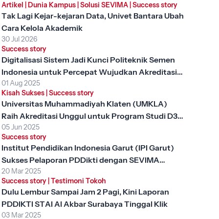
Artikel
|
Dunia Kampus
|
Solusi SEVIMA
|
Success story
Tak Lagi Kejar-kejaran Data, Univet Bantara Ubah
Cara Kelola Akademik
30 Jul 2026
Success story
Digitalisasi Sistem Jadi Kunci Politeknik Semen
Indonesia untuk Percepat Wujudkan Akreditasi
01 Aug 2025
Unggul
Kisah Sukses
|
Success story
Universitas Muhammadiyah Klaten (UMKLA)
Raih Akreditasi Unggul untuk Program Studi D3
05 Jun 2025
Keperawatan dengan SEVIMA Platform
Success story
Institut Pendidikan Indonesia Garut (IPI Garut)
Sukses Pelaporan PDDikti dengan SEVIMA
20 Mar 2025
Platform
Success story
|
Testimoni Tokoh
Dulu Lembur Sampai Jam 2 Pagi, Kini Laporan
PDDIKTI STAI Al Akbar Surabaya Tinggal Klik
03 Mar 2025