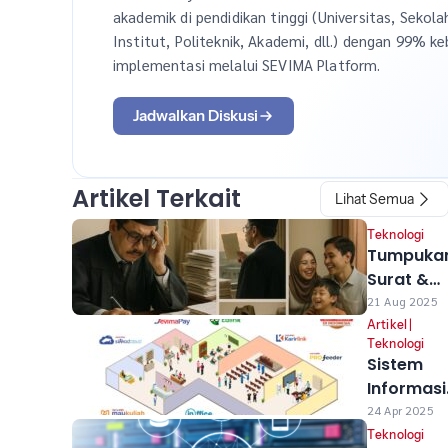
akademik di pendidikan tinggi (Universitas, Sekola
Institut, Politeknik, Akademi, dll.) dengan 99% ke
implementasi melalui SEVIMA Platform.
Jadwalkan Diskusi
Artikel Terkait
Lihat Semua
Teknologi
Tumpuka
Surat &
Tanda
21 Aug 2025
Tangan
Artikel
|
Teknologi
Manual:
Sistem
Sebuah
Informasi
Krisis
Akademik
24 Apr 2025
Tersembu
Kampus
Teknologi
di Balik M