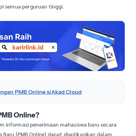
pi semua perguruan tinggi.
engan PMB Online siAkad Cloud
PMB Online?
stem informasi penerimaan mahasiswa baru secara
a Baru (PMB Online) dapat diaplikasikan dalam