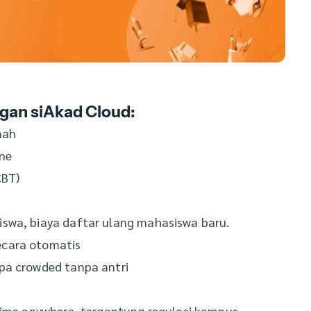
gan siAkad Cloud:
mah
ine
CBT)
swa, biaya daftar ulang mahasiswa baru.
ecara otomatis
pa crowded tanpa antri
ytime anywhere, tergantung regulasi kampus