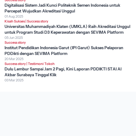
Success story
Digitalisasi Sistem Jadi Kunci Politeknik Semen Indonesia untuk
Percepat Wujudkan Akreditasi Unggul
01 Aug 2025
Kisah Sukses
|
Success story
Universitas Muhammadiyah Klaten (UMKLA) Raih Akreditasi Unggul
untuk Program Studi D3 Keperawatan dengan SEVIMA Platform
05 Jun 2025
Success story
Institut Pendidikan Indonesia Garut (IPI Garut) Sukses Pelaporan
PDDikti dengan SEVIMA Platform
20 Mar 2025
Success story
|
Testimoni Tokoh
Dulu Lembur Sampai Jam 2 Pagi, Kini Laporan PDDIKTI STAI Al
Akbar Surabaya Tinggal Klik
03 Mar 2025