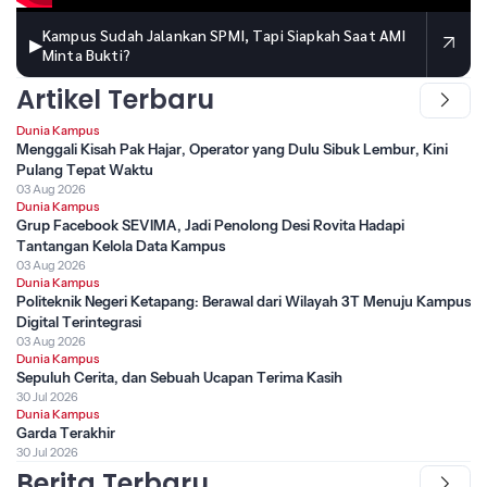
Kampus Sudah Jalankan SPMI, Tapi Siapkah Saat AMI
▶
Minta Bukti?
Artikel Terbaru
Dunia Kampus
Menggali Kisah Pak Hajar, Operator yang Dulu Sibuk Lembur, Kini
Pulang Tepat Waktu
03 Aug 2026
Dunia Kampus
Grup Facebook SEVIMA, Jadi Penolong Desi Rovita Hadapi
Tantangan Kelola Data Kampus
03 Aug 2026
Dunia Kampus
Politeknik Negeri Ketapang: Berawal dari Wilayah 3T Menuju Kampus
Digital Terintegrasi
03 Aug 2026
Dunia Kampus
Sepuluh Cerita, dan Sebuah Ucapan Terima Kasih
30 Jul 2026
Dunia Kampus
Garda Terakhir
30 Jul 2026
Berita Terbaru