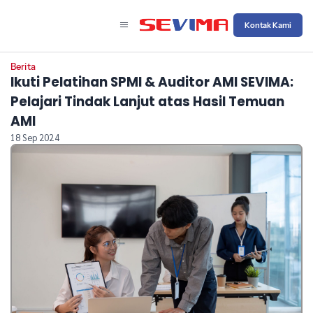
Kontak Kami
Berita
Ikuti Pelatihan SPMI & Auditor AMI SEVIMA:
Pelajari Tindak Lanjut atas Hasil Temuan
AMI
18 Sep 2024