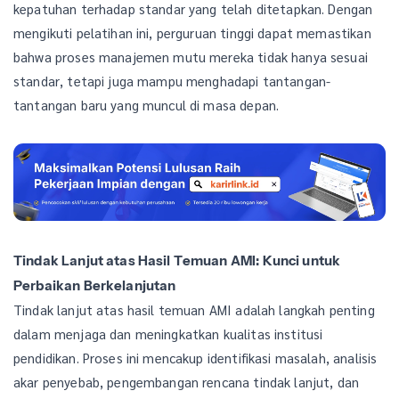
kepatuhan terhadap standar yang telah ditetapkan. Dengan
mengikuti pelatihan ini, perguruan tinggi dapat memastikan
bahwa proses manajemen mutu mereka tidak hanya sesuai
standar, tetapi juga mampu menghadapi tantangan-
tantangan baru yang muncul di masa depan.
Tindak Lanjut atas Hasil Temuan AMI: Kunci untuk
Perbaikan Berkelanjutan
Tindak lanjut atas hasil temuan AMI adalah langkah penting
dalam menjaga dan meningkatkan kualitas institusi
pendidikan. Proses ini mencakup identifikasi masalah, analisis
akar penyebab, pengembangan rencana tindak lanjut, dan