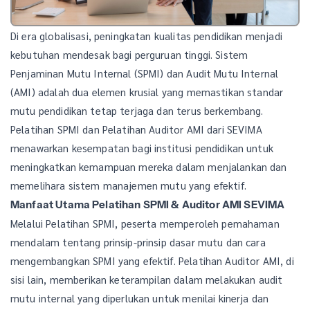
Di era globalisasi, peningkatan kualitas pendidikan menjadi
kebutuhan mendesak bagi perguruan tinggi. Sistem
Penjaminan Mutu Internal (SPMI) dan Audit Mutu Internal
(AMI) adalah dua elemen krusial yang memastikan standar
mutu pendidikan tetap terjaga dan terus berkembang.
Pelatihan SPMI dan Pelatihan Auditor AMI dari SEVIMA
menawarkan kesempatan bagi institusi pendidikan untuk
meningkatkan kemampuan mereka dalam menjalankan dan
memelihara sistem manajemen mutu yang efektif.
Manfaat Utama Pelatihan SPMI & Auditor AMI SEVIMA
Melalui Pelatihan SPMI, peserta memperoleh pemahaman
mendalam tentang prinsip-prinsip dasar mutu dan cara
mengembangkan SPMI yang efektif. Pelatihan Auditor AMI, di
sisi lain, memberikan keterampilan dalam melakukan audit
mutu internal yang diperlukan untuk menilai kinerja dan