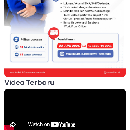
Video Terbaru