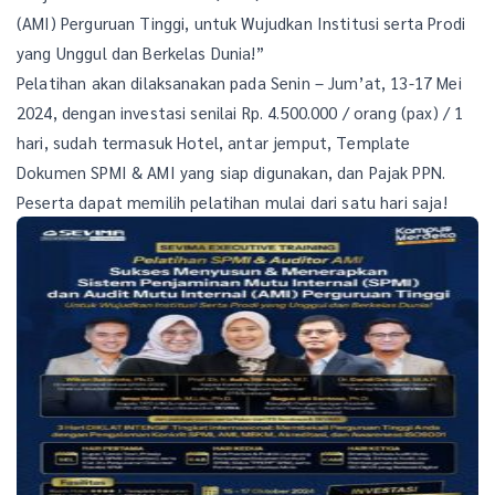
(AMI) Perguruan Tinggi, untuk Wujudkan Institusi serta Prodi
yang Unggul dan Berkelas Dunia!”
Pelatihan akan dilaksanakan pada Senin – Jum’at, 13-17 Mei
2024, dengan investasi senilai Rp. 4.500.000 / orang (pax) / 1
hari, sudah termasuk Hotel, antar jemput, Template
Dokumen SPMI & AMI yang siap digunakan, dan Pajak PPN.
Peserta dapat memilih pelatihan mulai dari satu hari saja!