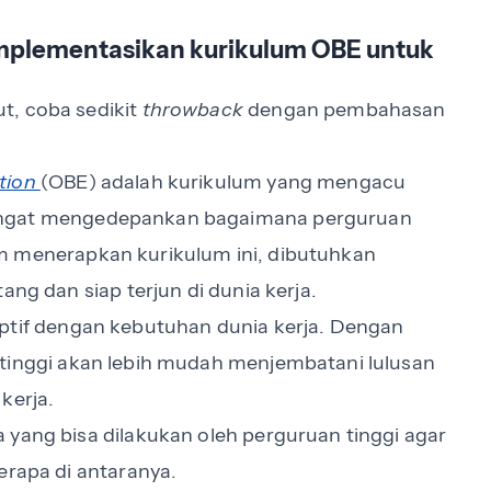
mplementasikan kurikulum OBE untuk
t, coba sedikit
throwback
dengan pembahasan
tion
(OBE) adalah kurikulum yang mengacu
sangat mengedepankan bagaimana perguruan
m menerapkan kurikulum ini, dibutuhkan
ang dan siap terjun di dunia kerja.
daptif dengan kebutuhan dunia kerja. Dengan
 tinggi akan lebih mudah menjembatani lulusan
 kerja.
 yang bisa dilakukan oleh perguruan tinggi agar
erapa di antaranya.