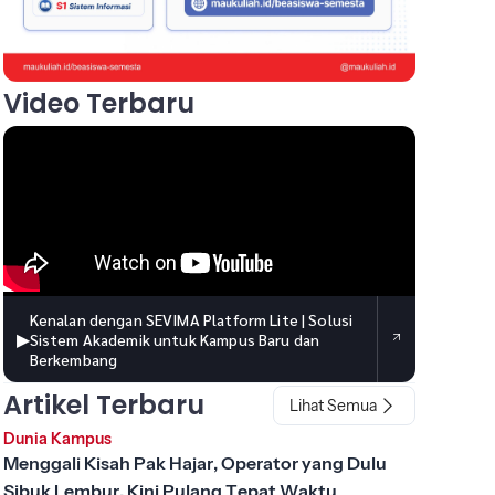
Video Terbaru
Kenalan dengan SEVIMA Platform Lite | Solusi
▶
Sistem Akademik untuk Kampus Baru dan
Berkembang
Artikel Terbaru
Lihat Semua
Dunia Kampus
Menggali Kisah Pak Hajar, Operator yang Dulu
Sibuk Lembur, Kini Pulang Tepat Waktu