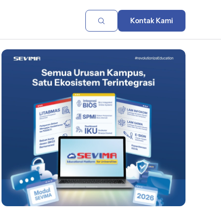
Kontak Kami