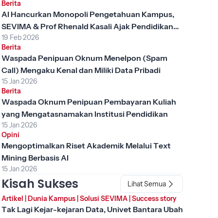
Berita
AI Hancurkan Monopoli Pengetahuan Kampus,
SEVIMA & Prof Rhenald Kasali Ajak Pendidikan
19 Feb 2026
Tinggi Berubah
Berita
Waspada Penipuan Oknum Menelpon (Spam
Call) Mengaku Kenal dan Miliki Data Pribadi
15 Jan 2026
Berita
Waspada Oknum Penipuan Pembayaran Kuliah
yang Mengatasnamakan Institusi Pendidikan
15 Jan 2026
Opini
Mengoptimalkan Riset Akademik Melalui Text
Mining Berbasis AI
15 Jan 2026
Kisah Sukses
Lihat Semua
Artikel
|
Dunia Kampus
|
Solusi SEVIMA
|
Success story
Tak Lagi Kejar-kejaran Data, Univet Bantara Ubah