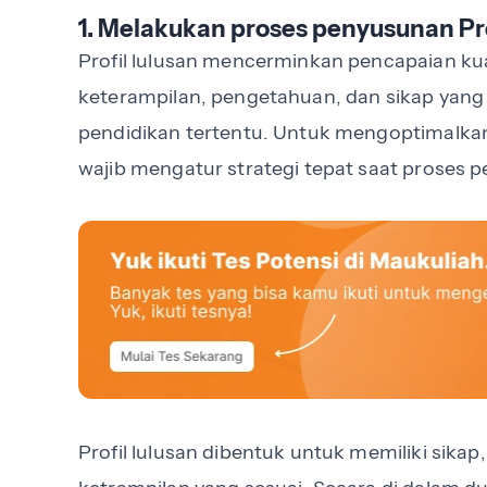
1. Melakukan proses penyusunan Pro
Profil lulusan mencerminkan pencapaian kual
keterampilan, pengetahuan, dan sikap yang
pendidikan tertentu. Untuk mengoptimalk
wajib mengatur strategi tepat saat proses p
Profil lulusan dibentuk untuk memiliki sika