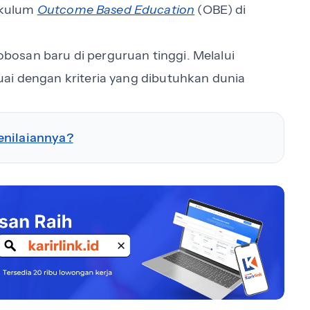
ikulum
Outcome Based Education
(OBE) di
osan baru di perguruan tinggi. Melalui
ai dengan kriteria yang dibutuhkan dunia
enilaiannya?