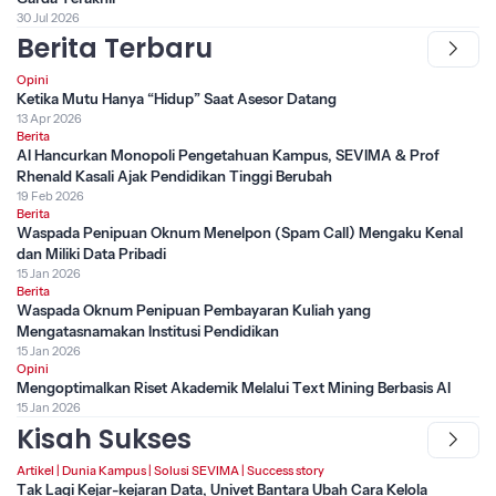
30 Jul 2026
Berita Terbaru
Opini
Ketika Mutu Hanya “Hidup” Saat Asesor Datang
13 Apr 2026
Berita
AI Hancurkan Monopoli Pengetahuan Kampus, SEVIMA & Prof
Rhenald Kasali Ajak Pendidikan Tinggi Berubah
19 Feb 2026
Berita
Waspada Penipuan Oknum Menelpon (Spam Call) Mengaku Kenal
dan Miliki Data Pribadi
15 Jan 2026
Berita
Waspada Oknum Penipuan Pembayaran Kuliah yang
Mengatasnamakan Institusi Pendidikan
15 Jan 2026
Opini
Mengoptimalkan Riset Akademik Melalui Text Mining Berbasis AI
15 Jan 2026
Kisah Sukses
Artikel
|
Dunia Kampus
|
Solusi SEVIMA
|
Success story
Tak Lagi Kejar-kejaran Data, Univet Bantara Ubah Cara Kelola