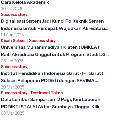
Cara Kelola Akademik
30 Jul 2026
Success story
Digitalisasi Sistem Jadi Kunci Politeknik Semen
Indonesia untuk Percepat Wujudkan Akreditasi
01 Aug 2025
Unggul
Kisah Sukses
|
Success story
Universitas Muhammadiyah Klaten (UMKLA)
Raih Akreditasi Unggul untuk Program Studi D3
05 Jun 2025
Keperawatan dengan SEVIMA Platform
Success story
Institut Pendidikan Indonesia Garut (IPI Garut)
Sukses Pelaporan PDDikti dengan SEVIMA
20 Mar 2025
Platform
Success story
|
Testimoni Tokoh
Dulu Lembur Sampai Jam 2 Pagi, Kini Laporan
PDDIKTI STAI Al Akbar Surabaya Tinggal Klik
03 Mar 2025