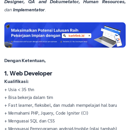
Designer, QA and Dokumetator,
Human Resources,
dan
Implementator
.
Dengan Ketentuan,
1. Web Developer
Kualifikasi:
+ Usia < 35 thn
+ Bisa bekerja dalam tim
+ Fast learner, fleksibel, dan mudah mempelajari hal baru
+ Memahami PHP, Jquery, Code Igniter (CI)
+ Menguasai SQL dan CSS
+ Menguasai Pemrograman android/mobile (nilai tambah)