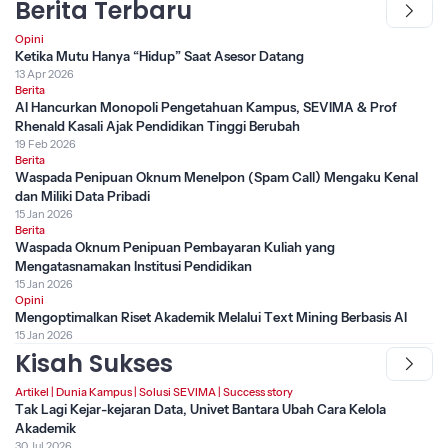
Berita Terbaru
Opini
Ketika Mutu Hanya “Hidup” Saat Asesor Datang
13 Apr 2026
Berita
AI Hancurkan Monopoli Pengetahuan Kampus, SEVIMA & Prof
Rhenald Kasali Ajak Pendidikan Tinggi Berubah
19 Feb 2026
Berita
Waspada Penipuan Oknum Menelpon (Spam Call) Mengaku Kenal
dan Miliki Data Pribadi
15 Jan 2026
Berita
Waspada Oknum Penipuan Pembayaran Kuliah yang
Mengatasnamakan Institusi Pendidikan
15 Jan 2026
Opini
Mengoptimalkan Riset Akademik Melalui Text Mining Berbasis AI
15 Jan 2026
Kisah Sukses
Artikel
|
Dunia Kampus
|
Solusi SEVIMA
|
Success story
Tak Lagi Kejar-kejaran Data, Univet Bantara Ubah Cara Kelola
Akademik
30 Jul 2026