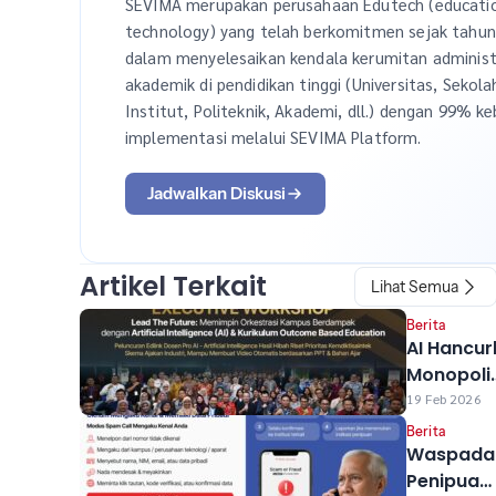
SEVIMA merupakan perusahaan Edutech (educati
technology) yang telah berkomitmen sejak tahu
dalam menyelesaikan kendala kerumitan administ
akademik di pendidikan tinggi (Universitas, Sekola
Institut, Politeknik, Akademi, dll.) dengan 99% ke
implementasi melalui SEVIMA Platform.
Jadwalkan Diskusi
Artikel Terkait
Lihat Semua
Berita
AI Hancur
Monopoli
Pengetah
19 Feb 2026
Kampus,
Berita
SEVIMA &
Waspada
Prof Rhen
Penipuan