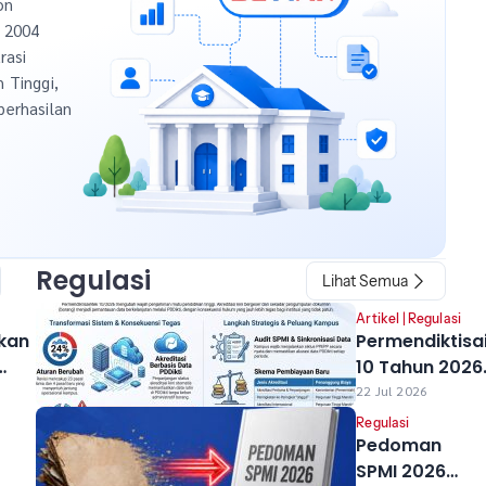
on
n 2004
rasi
h Tinggi,
berhasilan
Regulasi
Lihat Semua
Artikel
|
Regulasi
kan
Permendiktisa
10 Tahun 2026
uan
Resmi Berlaku
22 Jul 2026
Perubahan ya
Regulasi
Berdampak ba
Pedoman
ald
Kampus Anda
SPMI 2026