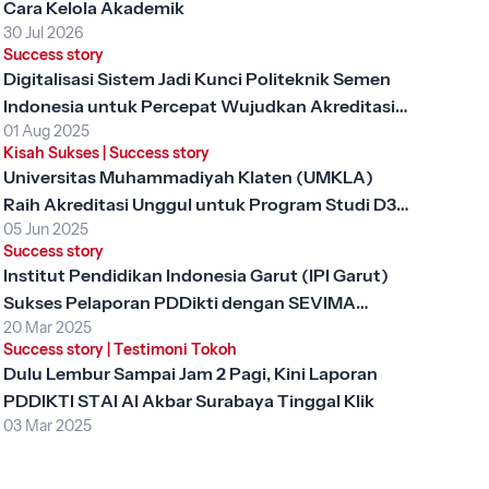
Cara Kelola Akademik
30 Jul 2026
Success story
Digitalisasi Sistem Jadi Kunci Politeknik Semen
Indonesia untuk Percepat Wujudkan Akreditasi
01 Aug 2025
Unggul
Kisah Sukses
|
Success story
Universitas Muhammadiyah Klaten (UMKLA)
Raih Akreditasi Unggul untuk Program Studi D3
05 Jun 2025
Keperawatan dengan SEVIMA Platform
Success story
Institut Pendidikan Indonesia Garut (IPI Garut)
Sukses Pelaporan PDDikti dengan SEVIMA
20 Mar 2025
Platform
Success story
|
Testimoni Tokoh
Dulu Lembur Sampai Jam 2 Pagi, Kini Laporan
PDDIKTI STAI Al Akbar Surabaya Tinggal Klik
03 Mar 2025