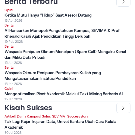
Berita Terbaru
Opini
Ketika Mutu Hanya “Hidup” Saat Asesor Datang
13 Apr 2026
Berita
AI Hancurkan Monopoli Pengetahuan Kampus, SEVIMA & Prof
Rhenald Kasali Ajak Pendidikan Tinggi Berubah
19 Feb 2026
Berita
Waspada Penipuan Oknum Menelpon (Spam Call) Mengaku Kenal
dan Miliki Data Pribadi
15 Jan 2026
Berita
Waspada Oknum Penipuan Pembayaran Kuliah yang
Mengatasnamakan Institusi Pendidikan
15 Jan 2026
Opini
Mengoptimalkan Riset Akademik Melalui Text Mining Berbasis AI
15 Jan 2026
Kisah Sukses
Artikel
|
Dunia Kampus
|
Solusi SEVIMA
|
Success story
Tak Lagi Kejar-kejaran Data, Univet Bantara Ubah Cara Kelola
Akademik
30 Jul 2026