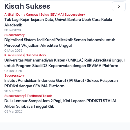
Kisah Sukses
Artikel
|
Dunia Kampus
|
Solusi SEVIMA
|
Success story
Tak Lagi Kejar-kejaran Data, Univet Bantara Ubah Cara Kelola
Akademik
30 Jul 2026
Success story
Digitalisasi Sistem Jadi Kunci Politeknik Semen Indonesia untuk
Percepat Wujudkan Akreditasi Unggul
01 Aug 2025
Kisah Sukses
|
Success story
Universitas Muhammadiyah Klaten (UMKLA) Raih Akreditasi Unggul
untuk Program Studi D3 Keperawatan dengan SEVIMA Platform
05 Jun 2025
Success story
Institut Pendidikan Indonesia Garut (IPI Garut) Sukses Pelaporan
PDDikti dengan SEVIMA Platform
20 Mar 2025
Success story
|
Testimoni Tokoh
Dulu Lembur Sampai Jam 2 Pagi, Kini Laporan PDDIKTI STAI Al
Akbar Surabaya Tinggal Klik
03 Mar 2025