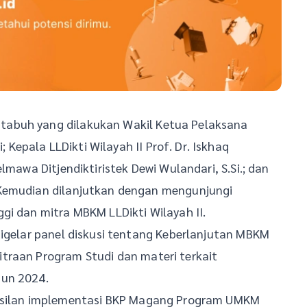
tabuh yang dilakukan Wakil Ketua Pelaksana
epala LLDikti Wilayah II Prof. Dr. Iskhaq
lmawa Ditjendiktiristek Dewi Wulandari, S.Si.; dan
 Kemudian dilanjutkan dengan mengunjungi
gi dan mitra MBKM LLDikti Wilayah II.
digelar panel diskusi tentang Keberlanjutan MBKM
traan Program Studi dan materi terkait
hun 2024.
asilan implementasi BKP Magang Program UMKM