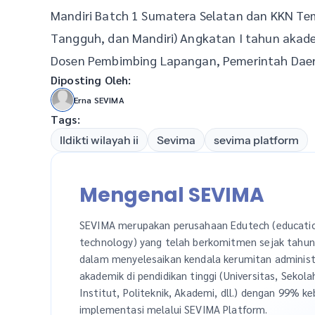
Mandiri Batch 1 Sumatera Selatan dan KKN Te
Tangguh, dan Mandiri) Angkatan I tahun aka
Dosen Pembimbing Lapangan, Pemerintah Daera
Diposting Oleh:
Erna SEVIMA
Tags:
lldikti wilayah ii
Sevima
sevima platform
Mengenal SEVIMA
SEVIMA merupakan perusahaan Edutech (educati
technology) yang telah berkomitmen sejak tahu
dalam menyelesaikan kendala kerumitan administ
akademik di pendidikan tinggi (Universitas, Sekola
Institut, Politeknik, Akademi, dll.) dengan 99% ke
implementasi melalui SEVIMA Platform.