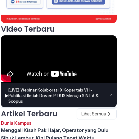
Video Terbaru
[LIVE] Webinar Kolaborasi X Kopertais VII -
▶
Publikasi Ilmiah Dosen PTKIS Menuju SINTA &
Scopus
Artikel Terbaru
Lihat Semua
Dunia Kampus
Menggali Kisah Pak Hajar, Operator yang Dulu
Sibuk Lembur, Kini Pulang Tepat Waktu