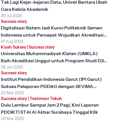
Tak Lagi Kejar-kejaran Data, Univet Bantara Ubah
Cara Kelola Akademik
30 Jul 2026
Success story
Digitalisasi Sistem Jadi Kunci Politeknik Semen
Indonesia untuk Percepat Wujudkan Akreditasi
01 Aug 2025
Unggul
Kisah Sukses
|
Success story
Universitas Muhammadiyah Klaten (UMKLA)
Raih Akreditasi Unggul untuk Program Studi D3
05 Jun 2025
Keperawatan dengan SEVIMA Platform
Success story
Institut Pendidikan Indonesia Garut (IPI Garut)
Sukses Pelaporan PDDikti dengan SEVIMA
20 Mar 2025
Platform
Success story
|
Testimoni Tokoh
Dulu Lembur Sampai Jam 2 Pagi, Kini Laporan
PDDIKTI STAI Al Akbar Surabaya Tinggal Klik
03 Mar 2025