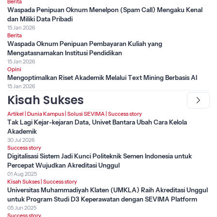
Berita
Waspada Penipuan Oknum Menelpon (Spam Call) Mengaku Kenal
dan Miliki Data Pribadi
15 Jan 2026
Berita
Waspada Oknum Penipuan Pembayaran Kuliah yang
Mengatasnamakan Institusi Pendidikan
15 Jan 2026
Opini
Mengoptimalkan Riset Akademik Melalui Text Mining Berbasis AI
15 Jan 2026
Kisah Sukses
Artikel
|
Dunia Kampus
|
Solusi SEVIMA
|
Success story
Tak Lagi Kejar-kejaran Data, Univet Bantara Ubah Cara Kelola
Akademik
30 Jul 2026
Success story
Digitalisasi Sistem Jadi Kunci Politeknik Semen Indonesia untuk
Percepat Wujudkan Akreditasi Unggul
01 Aug 2025
Kisah Sukses
|
Success story
Universitas Muhammadiyah Klaten (UMKLA) Raih Akreditasi Unggul
untuk Program Studi D3 Keperawatan dengan SEVIMA Platform
05 Jun 2025
Success story