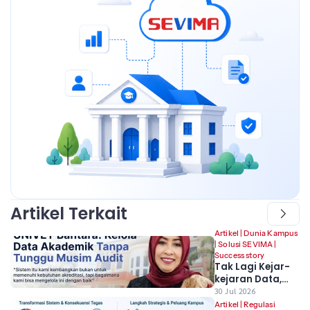
Artikel Terkait
Artikel
|
Dunia Kampus
|
Solusi SEVIMA
|
Success story
Tak Lagi Kejar-
kejaran Data,
Univet Bantara
30 Jul 2026
Ubah Cara
Artikel
|
Regulasi