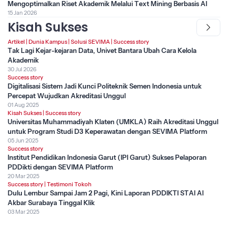
Mengoptimalkan Riset Akademik Melalui Text Mining Berbasis AI
15 Jan 2026
Kisah Sukses
Artikel
|
Dunia Kampus
|
Solusi SEVIMA
|
Success story
Tak Lagi Kejar-kejaran Data, Univet Bantara Ubah Cara Kelola
Akademik
30 Jul 2026
Success story
Digitalisasi Sistem Jadi Kunci Politeknik Semen Indonesia untuk
Percepat Wujudkan Akreditasi Unggul
01 Aug 2025
Kisah Sukses
|
Success story
Universitas Muhammadiyah Klaten (UMKLA) Raih Akreditasi Unggul
untuk Program Studi D3 Keperawatan dengan SEVIMA Platform
05 Jun 2025
Success story
Institut Pendidikan Indonesia Garut (IPI Garut) Sukses Pelaporan
PDDikti dengan SEVIMA Platform
20 Mar 2025
Success story
|
Testimoni Tokoh
Dulu Lembur Sampai Jam 2 Pagi, Kini Laporan PDDIKTI STAI Al
Akbar Surabaya Tinggal Klik
03 Mar 2025