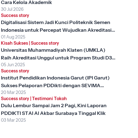
Cara Kelola Akademik
30 Jul 2026
Success story
Digitalisasi Sistem Jadi Kunci Politeknik Semen
Indonesia untuk Percepat Wujudkan Akreditasi
01 Aug 2025
Unggul
Kisah Sukses
|
Success story
Universitas Muhammadiyah Klaten (UMKLA)
Raih Akreditasi Unggul untuk Program Studi D3
05 Jun 2025
Keperawatan dengan SEVIMA Platform
Success story
Institut Pendidikan Indonesia Garut (IPI Garut)
Sukses Pelaporan PDDikti dengan SEVIMA
20 Mar 2025
Platform
Success story
|
Testimoni Tokoh
Dulu Lembur Sampai Jam 2 Pagi, Kini Laporan
PDDIKTI STAI Al Akbar Surabaya Tinggal Klik
03 Mar 2025