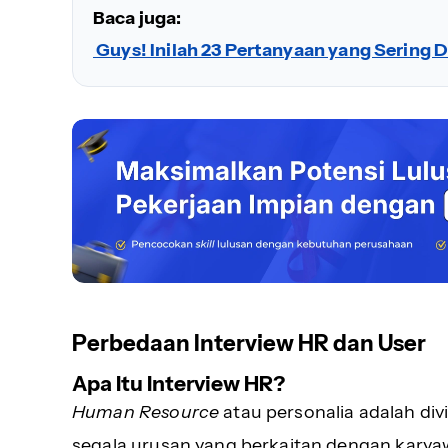
Baca juga:
Guys! Inilah 23 Pertanyaan yang Sering 
Perbedaan Interview HR dan User
Apa Itu Interview HR?
Human Resource
atau personalia adalah di
segala urusan yang berkaitan dengan karya