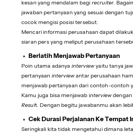
kesan yang mendalam bagi
recruiter.
Bagai
jawaban pertanyaan yang sesuai dengan tu
cocok mengisi posisi tersebut.
Mencari informasi perusahaan dapat dilaku
siaran pers yang meliput perusahaan terseb
Berlatih Menjawab Pertanyaan
Poin utama adanya
interview
yaitu tanya ja
pertanyaan
interview
antar perusahaan hampi
menjawab pertanyaan dari contoh-contoh 
Kamu juga bisa menjawab i
nterview
dengan 
Resul
t. Dengan begitu jawabanmu akan lebih
Cek Durasi Perjalanan Ke Tempat I
Seringkali kita tidak mengetahui dimana le